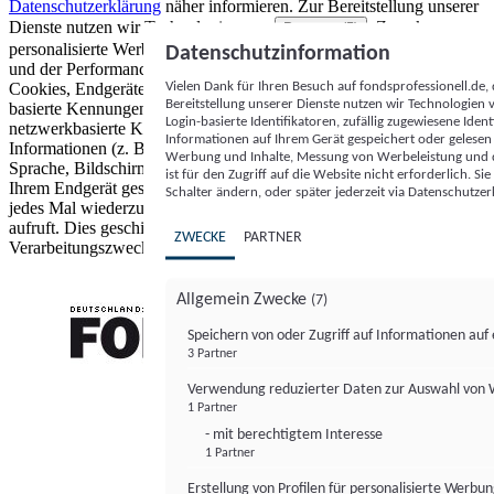
Datenschutzerklärung
näher informieren.
Zur Bereitstellung unserer
Dienste nutzen wir Technologien von
. Zwecke:
Partnern (5)
personalisierte Werbung und Inhalte, Messung von Werbeleistung
Datenschutzinformation
und der Performance von Inhalten sowie Zielgruppenforschung.
Vielen Dank für Ihren Besuch auf fondsprofessionell.de
Cookies, Endgeräte- oder ähnliche Online-Kennungen (z. B. login-
Bereitstellung unserer Dienste nutzen wir Technologien
basierte Kennungen, zufällig generierte Kennungen,
Login-basierte Identifikatoren, zufällig zugewiesene Id
netzwerkbasierte Kennungen) können zusammen mit anderen
Informationen auf Ihrem Gerät gespeichert oder gelese
Informationen (z. B. Browsertyp und Browserinformationen,
Werbung und Inhalte, Messung von Werbeleistung und d
Sprache, Bildschirmgröße, unterstützte Technologien usw.) auf
ist für den Zugriff auf die Website nicht erforderlich. S
Ihrem Endgerät gespeichert oder von dort ausgelesen werden, um es
Schalter ändern, oder später jederzeit via Datenschutzer
jedes Mal wiederzuerkennen, wenn es eine App oder einer Webseite
aufruft. Dies geschieht für einen oder mehrere der hier aufgeführten
ZWECKE
PARTNER
Verarbeitungszwecke.
Allgemein Zwecke
(7)
Speichern von oder Zugriff auf Informationen au
3 Partner
FONDS professionell
Verwendung reduzierter Daten zur Auswahl von
1 Partner
- mit berechtigtem Interesse
1 Partner
Erstellung von Profilen für personalisierte Werbu