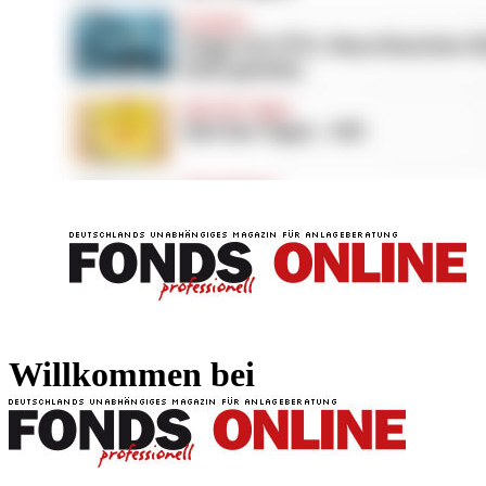
FONDS professionell
FONDS professi
Willkommen bei