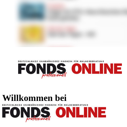
FONDS professionell
FONDS professi
Willkommen bei