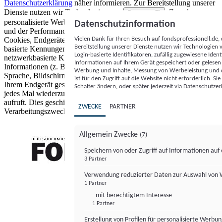
Datenschutzerklärung
näher informieren.
Zur Bereitstellung unserer
Dienste nutzen wir Technologien von
. Zwecke:
Partnern (5)
personalisierte Werbung und Inhalte, Messung von Werbeleistung
Datenschutzinformation
und der Performance von Inhalten sowie Zielgruppenforschung.
Vielen Dank für Ihren Besuch auf fondsprofessionell.de
Cookies, Endgeräte- oder ähnliche Online-Kennungen (z. B. login-
Bereitstellung unserer Dienste nutzen wir Technologien
basierte Kennungen, zufällig generierte Kennungen,
Login-basierte Identifikatoren, zufällig zugewiesene Id
netzwerkbasierte Kennungen) können zusammen mit anderen
Informationen auf Ihrem Gerät gespeichert oder gelese
Informationen (z. B. Browsertyp und Browserinformationen,
Werbung und Inhalte, Messung von Werbeleistung und d
Sprache, Bildschirmgröße, unterstützte Technologien usw.) auf
ist für den Zugriff auf die Website nicht erforderlich. S
Ihrem Endgerät gespeichert oder von dort ausgelesen werden, um es
Schalter ändern, oder später jederzeit via Datenschutzer
jedes Mal wiederzuerkennen, wenn es eine App oder einer Webseite
aufruft. Dies geschieht für einen oder mehrere der hier aufgeführten
ZWECKE
PARTNER
Verarbeitungszwecke.
Allgemein Zwecke
(7)
Speichern von oder Zugriff auf Informationen au
3 Partner
FONDS professionell
Verwendung reduzierter Daten zur Auswahl von
1 Partner
- mit berechtigtem Interesse
1 Partner
Erstellung von Profilen für personalisierte Werbu