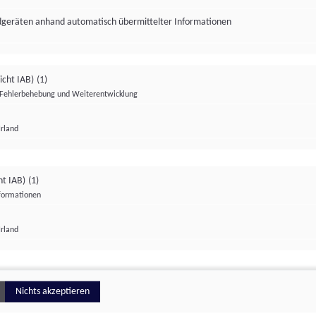
ndgeräten anhand automatisch übermittelter Informationen
icht IAB)
(1)
Fehlerbehebung und Weiterentwicklung
Irland
Impressum
Datenschutzerklärung
Datenschutzeinstellungen
ht IAB)
(1)
nformationen
Irland
ionell
Nichts akzeptieren