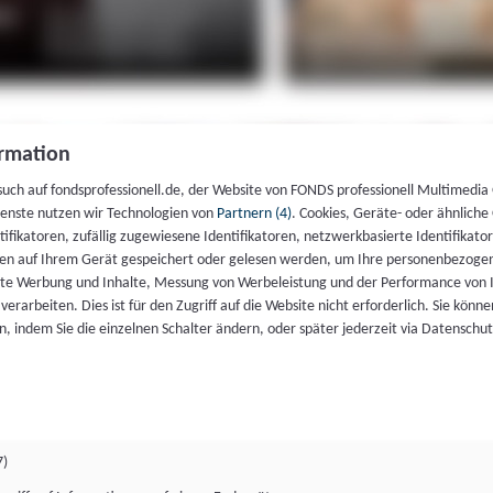
rmation
such auf fondsprofessionell.de, der Website von FONDS professionell Multimedia
ienste nutzen wir Technologien von
Partnern (4)
. Cookies, Geräte- oder ähnliche
entifikatoren, zufällig zugewiesene Identifikatoren, netzwerkbasierte Identifik
en auf Ihrem Gerät gespeichert oder gelesen werden, um Ihre personenbezogen
rte Werbung und Inhalte, Messung von Werbeleistung und der Performance von 
erarbeiten. Dies ist für den Zugriff auf die Website nicht erforderlich. Sie können
, indem Sie die einzelnen Schalter ändern, oder später jederzeit via Datenschu
7)