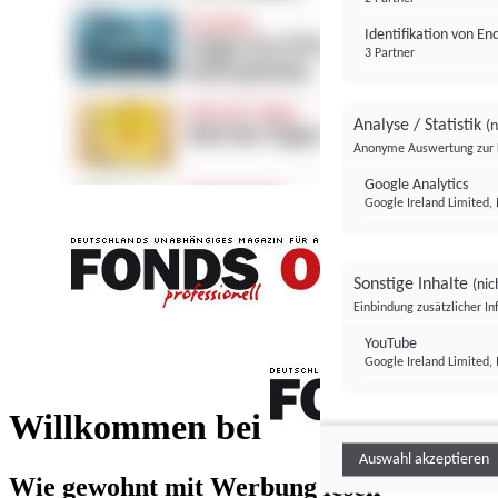
Identifikation von E
3 Partner
Analyse / Statistik
(n
Anonyme Auswertung zur 
Google Analytics
Google Ireland Limited, 
Sonstige Inhalte
(nic
Einbindung zusätzlicher I
FONDS professionell
YouTube
Google Ireland Limited, 
FONDS profess
Willkommen bei
Auswahl akzeptieren
Wie gewohnt mit Werbung lesen