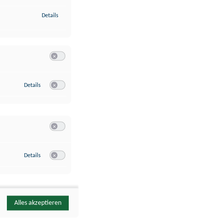
zu Identifikation von Endgeräten anhand automatisch übermittelte
Details
Switch zum Einwilligen bzw. Ablehnen der Kategorie Analyse / 
zu Google Analytics
Details
Switch zum Einwilligen bzw. Ablehnen des Dienstes Google Ana
Switch zum Einwilligen bzw. Ablehnen der Kategorie Sonstige 
zu YouTube
Details
Switch zum Einwilligen bzw. Ablehnen des Dienstes YouTube
Alles akzeptieren