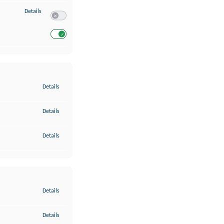
zu Entwicklung und Verbesserung der Angebote
Details
Switch zum Einwilligen bzw. Ablehnen des Dienstes Entwickl
Switch zum Einwilligen bzw. Ablehnen des Dienstes Entwicklu
zu Gewährleistung der Sicherheit, Verhinderung und Aufdeckung v
Details
zu Bereitstellung und Anzeige von Werbung und Inhalten
Details
zu Ihre Entscheidungen zum Datenschutz speichern und übermittel
Details
zu Abgleichung und Kombination von Daten aus unterschiedlichen 
Details
zu Verknüpfung verschiedener Endgeräte
Details