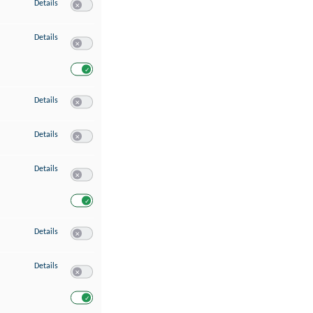
zu Speichern von oder Zugriff auf Informationen auf einem Endgerät
Details
Switch zum Einwilligen bzw. Ablehnen des Dienstes Speichern 
zu Verwendung reduzierter Daten zur Auswahl von Werbeanzeigen
Details
Switch zum Einwilligen bzw. Ablehnen des Dienstes Verwend
Switch zum Einwilligen bzw. Ablehnen des Dienstes Verwendu
zu Erstellung von Profilen für personalisierte Werbung
Details
Switch zum Einwilligen bzw. Ablehnen des Dienstes Erstellung 
zu Verwendung von Profilen zur Auswahl personalisierter Werbung
Details
Switch zum Einwilligen bzw. Ablehnen des Dienstes Verwendun
zu Messung der Werbeleistung
Details
Switch zum Einwilligen bzw. Ablehnen des Dienstes Messung 
Switch zum Einwilligen bzw. Ablehnen des Dienstes Messung d
zu Messung der Performance von Inhalten
Details
Switch zum Einwilligen bzw. Ablehnen des Dienstes Messung 
zu Analyse von Zielgruppen durch Statistiken oder Kombinationen von Dat
Details
Switch zum Einwilligen bzw. Ablehnen des Dienstes Analyse v
Switch zum Einwilligen bzw. Ablehnen des Dienstes Analyse v