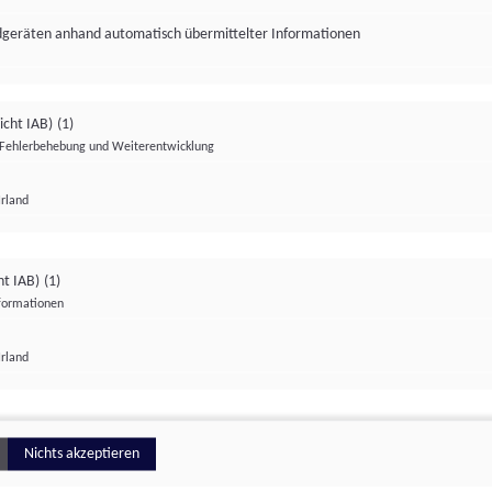
ndgeräten anhand automatisch übermittelter Informationen
icht IAB)
(1)
Fehlerbehebung und Weiterentwicklung
Irland
Impressum
Datenschutzerklärung
Datenschutzeinstellungen
ht IAB)
(1)
nformationen
Irland
ionell
Nichts akzeptieren