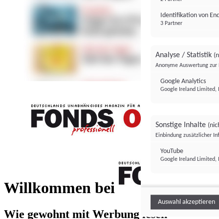
Identifikation von E
3 Partner
Analyse / Statistik
(n
Anonyme Auswertung zur 
Google Analytics
Google Ireland Limited, 
Sonstige Inhalte
(nic
Einbindung zusätzlicher I
FONDS professionell
YouTube
Google Ireland Limited, 
FONDS profess
Willkommen bei
Auswahl akzeptieren
Wie gewohnt mit Werbung lesen