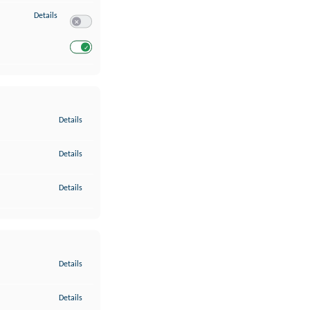
zu Entwicklung und Verbesserung der Angebote
Details
Switch zum Einwilligen bzw. Ablehnen des Dienstes Entwickl
Switch zum Einwilligen bzw. Ablehnen des Dienstes Entwicklu
zu Gewährleistung der Sicherheit, Verhinderung und Aufdeckung v
Details
zu Bereitstellung und Anzeige von Werbung und Inhalten
Details
zu Ihre Entscheidungen zum Datenschutz speichern und übermittel
Details
zu Abgleichung und Kombination von Daten aus unterschiedlichen 
Details
zu Verknüpfung verschiedener Endgeräte
Details