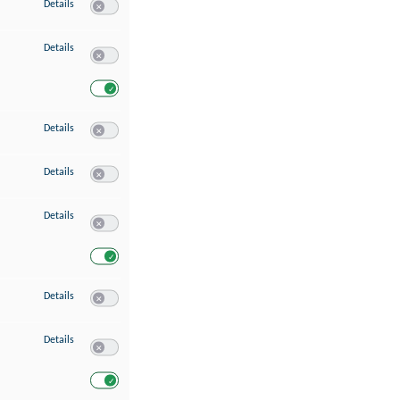
zu Speichern von oder Zugriff auf Informationen auf einem Endgerät
Details
Switch zum Einwilligen bzw. Ablehnen des Dienstes Speichern 
zu Verwendung reduzierter Daten zur Auswahl von Werbeanzeigen
Details
Switch zum Einwilligen bzw. Ablehnen des Dienstes Verwend
Switch zum Einwilligen bzw. Ablehnen des Dienstes Verwendu
zu Erstellung von Profilen für personalisierte Werbung
Details
Switch zum Einwilligen bzw. Ablehnen des Dienstes Erstellung 
zu Verwendung von Profilen zur Auswahl personalisierter Werbung
Details
Switch zum Einwilligen bzw. Ablehnen des Dienstes Verwendun
zu Messung der Werbeleistung
Details
Switch zum Einwilligen bzw. Ablehnen des Dienstes Messung 
Switch zum Einwilligen bzw. Ablehnen des Dienstes Messung d
zu Messung der Performance von Inhalten
Details
Switch zum Einwilligen bzw. Ablehnen des Dienstes Messung 
zu Analyse von Zielgruppen durch Statistiken oder Kombinationen von Dat
Details
Switch zum Einwilligen bzw. Ablehnen des Dienstes Analyse v
Switch zum Einwilligen bzw. Ablehnen des Dienstes Analyse v