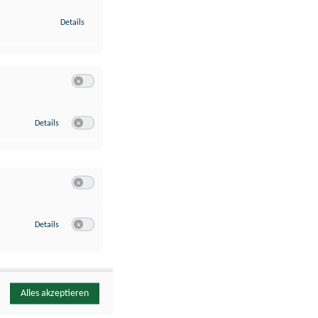
zu Identifikation von Endgeräten anhand automatisch übermittelte
Details
Switch zum Einwilligen bzw. Ablehnen der Kategorie Analyse / 
zu Google Analytics
Details
Switch zum Einwilligen bzw. Ablehnen des Dienstes Google Ana
Switch zum Einwilligen bzw. Ablehnen der Kategorie Sonstige 
zu YouTube
Details
Switch zum Einwilligen bzw. Ablehnen des Dienstes YouTube
Alles akzeptieren