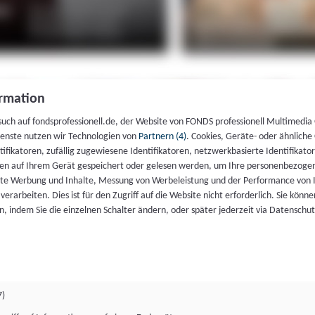
rmation
such auf fondsprofessionell.de, der Website von FONDS professionell Multimedia
ienste nutzen wir Technologien von
Partnern (4)
. Cookies, Geräte- oder ähnliche
entifikatoren, zufällig zugewiesene Identifikatoren, netzwerkbasierte Identifik
en auf Ihrem Gerät gespeichert oder gelesen werden, um Ihre personenbezogen
rte Werbung und Inhalte, Messung von Werbeleistung und der Performance von 
erarbeiten. Dies ist für den Zugriff auf die Website nicht erforderlich. Sie können
, indem Sie die einzelnen Schalter ändern, oder später jederzeit via Datenschu
7)