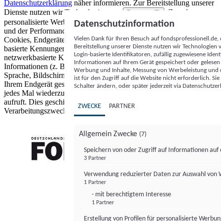
Datenschutzerklärung
näher informieren.
Zur Bereitstellung unserer
Dienste nutzen wir Technologien von
. Zwecke:
Partnern (5)
personalisierte Werbung und Inhalte, Messung von Werbeleistung
Datenschutzinformation
und der Performance von Inhalten sowie Zielgruppenforschung.
Vielen Dank für Ihren Besuch auf fondsprofessionell.de
Cookies, Endgeräte- oder ähnliche Online-Kennungen (z. B. login-
Bereitstellung unserer Dienste nutzen wir Technologien
basierte Kennungen, zufällig generierte Kennungen,
Login-basierte Identifikatoren, zufällig zugewiesene Id
netzwerkbasierte Kennungen) können zusammen mit anderen
Informationen auf Ihrem Gerät gespeichert oder gelese
Informationen (z. B. Browsertyp und Browserinformationen,
Werbung und Inhalte, Messung von Werbeleistung und d
Sprache, Bildschirmgröße, unterstützte Technologien usw.) auf
ist für den Zugriff auf die Website nicht erforderlich. S
Ihrem Endgerät gespeichert oder von dort ausgelesen werden, um es
Schalter ändern, oder später jederzeit via Datenschutzer
jedes Mal wiederzuerkennen, wenn es eine App oder einer Webseite
aufruft. Dies geschieht für einen oder mehrere der hier aufgeführten
ZWECKE
PARTNER
Verarbeitungszwecke.
Allgemein Zwecke
(7)
Speichern von oder Zugriff auf Informationen au
3 Partner
FONDS professionell
Verwendung reduzierter Daten zur Auswahl von
1 Partner
- mit berechtigtem Interesse
1 Partner
Erstellung von Profilen für personalisierte Werbu