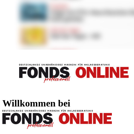
FONDS professionell
FONDS professi
Willkommen bei