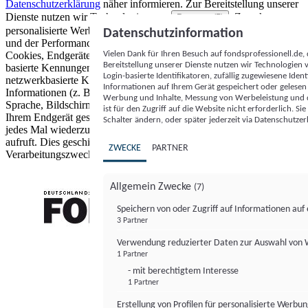
Datenschutzerklärung
näher informieren.
Zur Bereitstellung unserer
Dienste nutzen wir Technologien von
. Zwecke:
Partnern (5)
personalisierte Werbung und Inhalte, Messung von Werbeleistung
Datenschutzinformation
und der Performance von Inhalten sowie Zielgruppenforschung.
Vielen Dank für Ihren Besuch auf fondsprofessionell.de
Cookies, Endgeräte- oder ähnliche Online-Kennungen (z. B. login-
Bereitstellung unserer Dienste nutzen wir Technologien
basierte Kennungen, zufällig generierte Kennungen,
Login-basierte Identifikatoren, zufällig zugewiesene Id
netzwerkbasierte Kennungen) können zusammen mit anderen
Informationen auf Ihrem Gerät gespeichert oder gelese
Informationen (z. B. Browsertyp und Browserinformationen,
Werbung und Inhalte, Messung von Werbeleistung und d
Sprache, Bildschirmgröße, unterstützte Technologien usw.) auf
ist für den Zugriff auf die Website nicht erforderlich. S
Ihrem Endgerät gespeichert oder von dort ausgelesen werden, um es
Schalter ändern, oder später jederzeit via Datenschutzer
jedes Mal wiederzuerkennen, wenn es eine App oder einer Webseite
aufruft. Dies geschieht für einen oder mehrere der hier aufgeführten
ZWECKE
PARTNER
Verarbeitungszwecke.
Allgemein Zwecke
(7)
Speichern von oder Zugriff auf Informationen au
3 Partner
FONDS professionell
Verwendung reduzierter Daten zur Auswahl von
1 Partner
- mit berechtigtem Interesse
1 Partner
Erstellung von Profilen für personalisierte Werbu