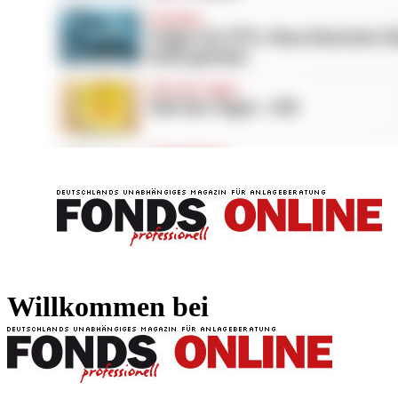
FONDS professionell
FONDS professi
Willkommen bei