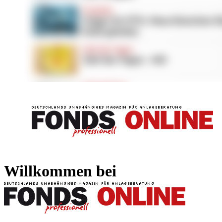
FONDS professionell
FONDS professi
Willkommen bei