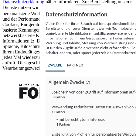
Datenschutzerklärung
näher informieren.
Zur Bereitstellung unserer
Dienste nutzen wir Technologien von
. Zwecke:
Partnern (5)
personalisierte Werbung und Inhalte, Messung von Werbeleistung
Datenschutzinformation
und der Performance von Inhalten sowie Zielgruppenforschung.
Vielen Dank für Ihren Besuch auf fondsprofessionell.de
Cookies, Endgeräte- oder ähnliche Online-Kennungen (z. B. login-
Bereitstellung unserer Dienste nutzen wir Technologien
basierte Kennungen, zufällig generierte Kennungen,
Login-basierte Identifikatoren, zufällig zugewiesene Id
netzwerkbasierte Kennungen) können zusammen mit anderen
Informationen auf Ihrem Gerät gespeichert oder gelese
Informationen (z. B. Browsertyp und Browserinformationen,
Werbung und Inhalte, Messung von Werbeleistung und d
Sprache, Bildschirmgröße, unterstützte Technologien usw.) auf
ist für den Zugriff auf die Website nicht erforderlich. S
Ihrem Endgerät gespeichert oder von dort ausgelesen werden, um es
Schalter ändern, oder später jederzeit via Datenschutzer
jedes Mal wiederzuerkennen, wenn es eine App oder einer Webseite
aufruft. Dies geschieht für einen oder mehrere der hier aufgeführten
ZWECKE
PARTNER
Verarbeitungszwecke.
Allgemein Zwecke
(7)
Speichern von oder Zugriff auf Informationen au
3 Partner
FONDS professionell
Verwendung reduzierter Daten zur Auswahl von
1 Partner
- mit berechtigtem Interesse
1 Partner
Erstellung von Profilen für personalisierte Werbu