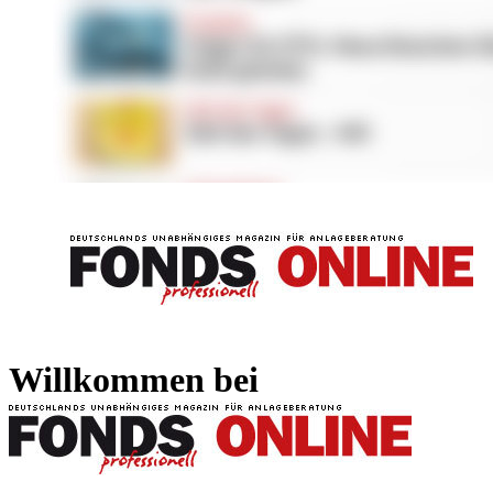
FONDS professionell
FONDS professi
Willkommen bei