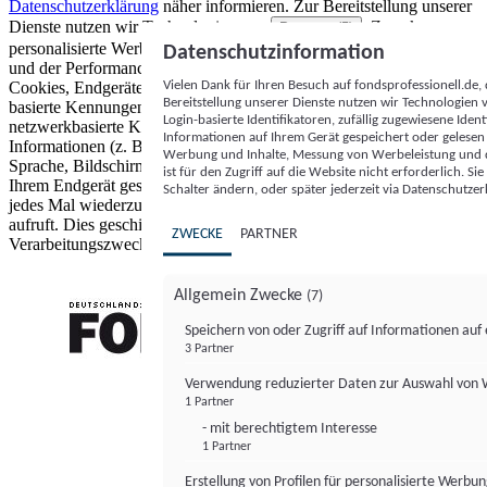
Datenschutzerklärung
näher informieren.
Zur Bereitstellung unserer
Dienste nutzen wir Technologien von
. Zwecke:
Partnern (5)
personalisierte Werbung und Inhalte, Messung von Werbeleistung
Datenschutzinformation
und der Performance von Inhalten sowie Zielgruppenforschung.
Vielen Dank für Ihren Besuch auf fondsprofessionell.de
Cookies, Endgeräte- oder ähnliche Online-Kennungen (z. B. login-
Bereitstellung unserer Dienste nutzen wir Technologien
basierte Kennungen, zufällig generierte Kennungen,
Login-basierte Identifikatoren, zufällig zugewiesene Id
netzwerkbasierte Kennungen) können zusammen mit anderen
Informationen auf Ihrem Gerät gespeichert oder gelese
Informationen (z. B. Browsertyp und Browserinformationen,
Werbung und Inhalte, Messung von Werbeleistung und d
Sprache, Bildschirmgröße, unterstützte Technologien usw.) auf
ist für den Zugriff auf die Website nicht erforderlich. S
Ihrem Endgerät gespeichert oder von dort ausgelesen werden, um es
Schalter ändern, oder später jederzeit via Datenschutzer
jedes Mal wiederzuerkennen, wenn es eine App oder einer Webseite
aufruft. Dies geschieht für einen oder mehrere der hier aufgeführten
ZWECKE
PARTNER
Verarbeitungszwecke.
Allgemein Zwecke
(7)
Speichern von oder Zugriff auf Informationen au
3 Partner
FONDS professionell
Verwendung reduzierter Daten zur Auswahl von
1 Partner
- mit berechtigtem Interesse
1 Partner
Erstellung von Profilen für personalisierte Werbu