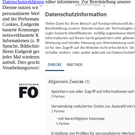
Datenschutzerklärung
näher informieren.
Zur Bereitstellung unserer
Dienste nutzen wir Technologien von
. Zwecke:
Partnern (5)
personalisierte Werbung und Inhalte, Messung von Werbeleistung
Datenschutzinformation
und der Performance von Inhalten sowie Zielgruppenforschung.
Vielen Dank für Ihren Besuch auf fondsprofessionell.de
Cookies, Endgeräte- oder ähnliche Online-Kennungen (z. B. login-
Bereitstellung unserer Dienste nutzen wir Technologien
basierte Kennungen, zufällig generierte Kennungen,
Login-basierte Identifikatoren, zufällig zugewiesene Id
netzwerkbasierte Kennungen) können zusammen mit anderen
Informationen auf Ihrem Gerät gespeichert oder gelese
Informationen (z. B. Browsertyp und Browserinformationen,
Werbung und Inhalte, Messung von Werbeleistung und d
Sprache, Bildschirmgröße, unterstützte Technologien usw.) auf
ist für den Zugriff auf die Website nicht erforderlich. S
Ihrem Endgerät gespeichert oder von dort ausgelesen werden, um es
Schalter ändern, oder später jederzeit via Datenschutzer
jedes Mal wiederzuerkennen, wenn es eine App oder einer Webseite
aufruft. Dies geschieht für einen oder mehrere der hier aufgeführten
ZWECKE
PARTNER
Verarbeitungszwecke.
Allgemein Zwecke
(7)
Speichern von oder Zugriff auf Informationen au
3 Partner
FONDS professionell
Verwendung reduzierter Daten zur Auswahl von
1 Partner
- mit berechtigtem Interesse
1 Partner
Erstellung von Profilen für personalisierte Werbu