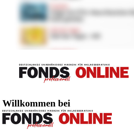
FONDS professionell
FONDS professi
Willkommen bei