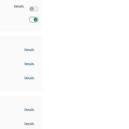
zu Entwicklung und Verbesserung der Angebote
Details
Switch zum Einwilligen bzw. Ablehnen des Dienstes Entwickl
Switch zum Einwilligen bzw. Ablehnen des Dienstes Entwicklu
zu Gewährleistung der Sicherheit, Verhinderung und Aufdeckung v
Details
zu Bereitstellung und Anzeige von Werbung und Inhalten
Details
zu Ihre Entscheidungen zum Datenschutz speichern und übermittel
Details
zu Abgleichung und Kombination von Daten aus unterschiedlichen 
Details
zu Verknüpfung verschiedener Endgeräte
Details