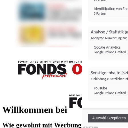
Identifikation von E
3 Partner
Analyse / Statistik
(n
Anonyme Auswertung zur 
Google Analytics
Google Ireland Limited, 
Sonstige Inhalte
(nic
Einbindung zusätzlicher I
FONDS professionell
YouTube
Google Ireland Limited, 
FONDS profess
Willkommen bei
Auswahl akzeptieren
Wie gewohnt mit Werbung lesen