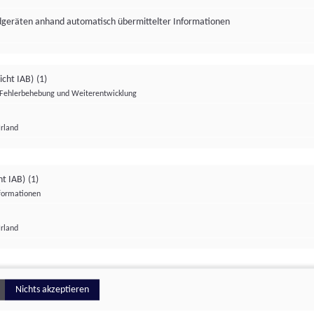
ndgeräten anhand automatisch übermittelter Informationen
icht IAB)
(1)
Fehlerbehebung und Weiterentwicklung
Irland
Impressum
Datenschutzerklärung
Datenschutzeinstellungen
ht IAB)
(1)
nformationen
Irland
ionell
Nichts akzeptieren