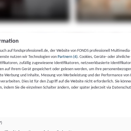
rmation
such auf fondsprofessionell.de, der Website von FONDS professionell Multimedia
ienste nutzen wir Technologien von
Partnern (4)
. Cookies, Geräte- oder ähnliche
entifikatoren, zufällig zugewiesene Identifikatoren, netzwerkbasierte Identifik
en auf Ihrem Gerät gespeichert oder gelesen werden, um Ihre personenbezogen
rte Werbung und Inhalte, Messung von Werbeleistung und der Performance von 
erarbeiten. Dies ist für den Zugriff auf die Website nicht erforderlich. Sie können
, indem Sie die einzelnen Schalter ändern, oder später jederzeit via Datenschu
7)