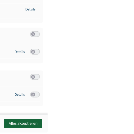
zu Identifikation von Endgeräten anhand automatisch übermittelte
Details
Switch zum Einwilligen bzw. Ablehnen der Kategorie Analyse / 
zu Google Analytics
Details
Switch zum Einwilligen bzw. Ablehnen des Dienstes Google Ana
Switch zum Einwilligen bzw. Ablehnen der Kategorie Sonstige 
zu YouTube
Details
Switch zum Einwilligen bzw. Ablehnen des Dienstes YouTube
Alles akzeptieren