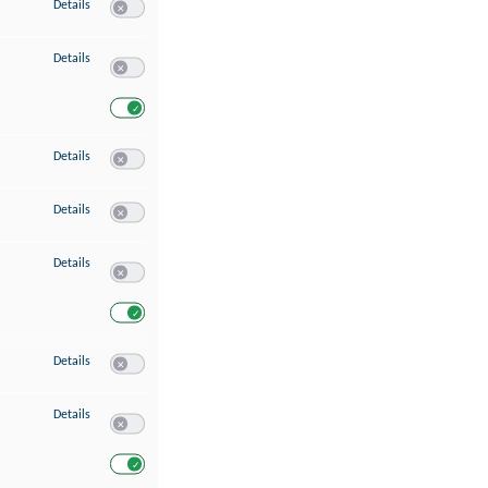
zu Speichern von oder Zugriff auf Informationen auf einem Endgerät
Details
Switch zum Einwilligen bzw. Ablehnen des Dienstes Speichern 
zu Verwendung reduzierter Daten zur Auswahl von Werbeanzeigen
Details
Switch zum Einwilligen bzw. Ablehnen des Dienstes Verwend
Switch zum Einwilligen bzw. Ablehnen des Dienstes Verwendu
zu Erstellung von Profilen für personalisierte Werbung
Details
Switch zum Einwilligen bzw. Ablehnen des Dienstes Erstellung 
zu Verwendung von Profilen zur Auswahl personalisierter Werbung
Details
Switch zum Einwilligen bzw. Ablehnen des Dienstes Verwendun
zu Messung der Werbeleistung
Details
Switch zum Einwilligen bzw. Ablehnen des Dienstes Messung 
Switch zum Einwilligen bzw. Ablehnen des Dienstes Messung d
zu Messung der Performance von Inhalten
Details
Switch zum Einwilligen bzw. Ablehnen des Dienstes Messung 
zu Analyse von Zielgruppen durch Statistiken oder Kombinationen von Dat
Details
Switch zum Einwilligen bzw. Ablehnen des Dienstes Analyse v
Switch zum Einwilligen bzw. Ablehnen des Dienstes Analyse v