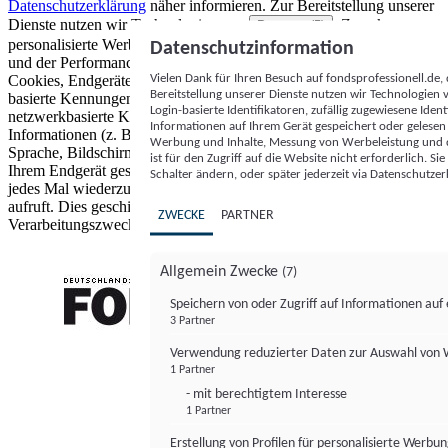
Datenschutzerklärung
näher informieren.
Zur Bereitstellung unserer
Dienste nutzen wir Technologien von
. Zwecke:
Partnern (5)
personalisierte Werbung und Inhalte, Messung von Werbeleistung
Datenschutzinformation
und der Performance von Inhalten sowie Zielgruppenforschung.
Vielen Dank für Ihren Besuch auf fondsprofessionell.de
Cookies, Endgeräte- oder ähnliche Online-Kennungen (z. B. login-
Bereitstellung unserer Dienste nutzen wir Technologien
basierte Kennungen, zufällig generierte Kennungen,
Login-basierte Identifikatoren, zufällig zugewiesene Id
netzwerkbasierte Kennungen) können zusammen mit anderen
Informationen auf Ihrem Gerät gespeichert oder gelese
Informationen (z. B. Browsertyp und Browserinformationen,
Werbung und Inhalte, Messung von Werbeleistung und d
Sprache, Bildschirmgröße, unterstützte Technologien usw.) auf
ist für den Zugriff auf die Website nicht erforderlich. S
Ihrem Endgerät gespeichert oder von dort ausgelesen werden, um es
Schalter ändern, oder später jederzeit via Datenschutzer
jedes Mal wiederzuerkennen, wenn es eine App oder einer Webseite
aufruft. Dies geschieht für einen oder mehrere der hier aufgeführten
ZWECKE
PARTNER
Verarbeitungszwecke.
Allgemein Zwecke
(7)
Speichern von oder Zugriff auf Informationen au
3 Partner
FONDS professionell
Verwendung reduzierter Daten zur Auswahl von
1 Partner
- mit berechtigtem Interesse
1 Partner
Erstellung von Profilen für personalisierte Werbu