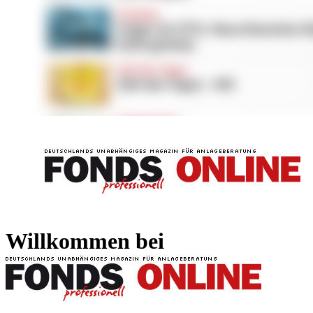
FONDS professionell
FONDS professi
Willkommen bei