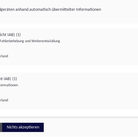
ndgeräten anhand automatisch übermittelter Informationen
icht IAB)
(1)
Fehlerbehebung und Weiterentwicklung
Irland
Impressum
Datenschutzerklärung
Datenschutzeinstellungen
ht IAB)
(1)
nformationen
Irland
ionell
Nichts akzeptieren