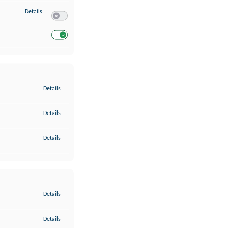
zu Entwicklung und Verbesserung der Angebote
Details
Switch zum Einwilligen bzw. Ablehnen des Dienstes Entwickl
Switch zum Einwilligen bzw. Ablehnen des Dienstes Entwicklu
zu Gewährleistung der Sicherheit, Verhinderung und Aufdeckung v
Details
zu Bereitstellung und Anzeige von Werbung und Inhalten
Details
zu Ihre Entscheidungen zum Datenschutz speichern und übermittel
Details
zu Abgleichung und Kombination von Daten aus unterschiedlichen 
Details
zu Verknüpfung verschiedener Endgeräte
Details