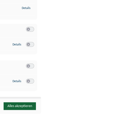
zu Identifikation von Endgeräten anhand automatisch übermittelte
Details
Switch zum Einwilligen bzw. Ablehnen der Kategorie Analyse / 
zu Google Analytics
Details
Switch zum Einwilligen bzw. Ablehnen des Dienstes Google Ana
Switch zum Einwilligen bzw. Ablehnen der Kategorie Sonstige 
zu YouTube
Details
Switch zum Einwilligen bzw. Ablehnen des Dienstes YouTube
Alles akzeptieren