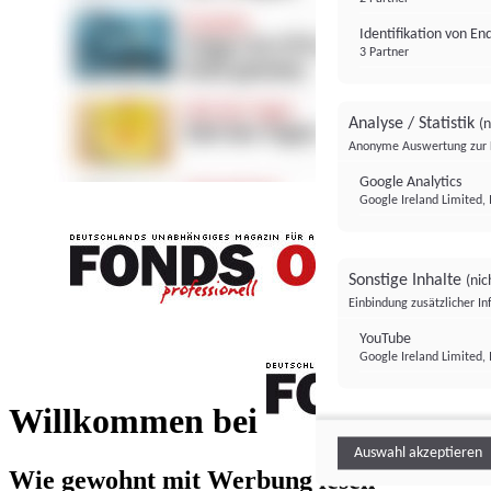
Identifikation von E
3 Partner
Analyse / Statistik
(n
Anonyme Auswertung zur 
Google Analytics
Google Ireland Limited, 
Sonstige Inhalte
(nic
Einbindung zusätzlicher I
FONDS professionell
YouTube
Google Ireland Limited, 
FONDS profess
Willkommen bei
Auswahl akzeptieren
Wie gewohnt mit Werbung lesen