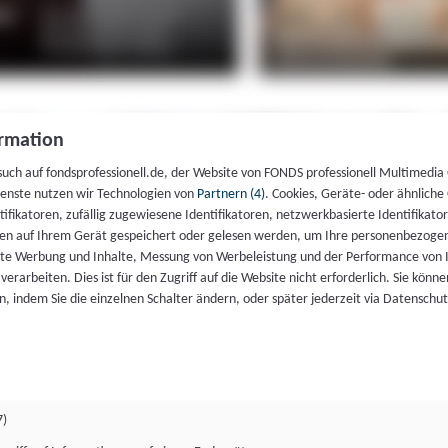
rmation
such auf fondsprofessionell.de, der Website von FONDS professionell Multimedia
ienste nutzen wir Technologien von
Partnern (4)
. Cookies, Geräte- oder ähnliche
entifikatoren, zufällig zugewiesene Identifikatoren, netzwerkbasierte Identifik
en auf Ihrem Gerät gespeichert oder gelesen werden, um Ihre personenbezogen
rte Werbung und Inhalte, Messung von Werbeleistung und der Performance von 
erarbeiten. Dies ist für den Zugriff auf die Website nicht erforderlich. Sie können
, indem Sie die einzelnen Schalter ändern, oder später jederzeit via Datenschu
7)