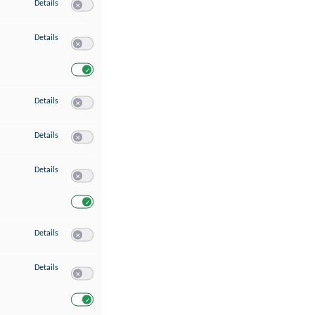
zu Speichern von oder Zugriff auf Informationen auf einem Endgerät
Details
Switch zum Einwilligen bzw. Ablehnen des Dienstes Speichern 
zu Verwendung reduzierter Daten zur Auswahl von Werbeanzeigen
Details
Switch zum Einwilligen bzw. Ablehnen des Dienstes Verwend
Switch zum Einwilligen bzw. Ablehnen des Dienstes Verwendu
zu Erstellung von Profilen für personalisierte Werbung
Details
Switch zum Einwilligen bzw. Ablehnen des Dienstes Erstellung 
zu Verwendung von Profilen zur Auswahl personalisierter Werbung
Details
Switch zum Einwilligen bzw. Ablehnen des Dienstes Verwendun
zu Messung der Werbeleistung
Details
Switch zum Einwilligen bzw. Ablehnen des Dienstes Messung 
Switch zum Einwilligen bzw. Ablehnen des Dienstes Messung d
zu Messung der Performance von Inhalten
Details
Switch zum Einwilligen bzw. Ablehnen des Dienstes Messung 
zu Analyse von Zielgruppen durch Statistiken oder Kombinationen von Dat
Details
Switch zum Einwilligen bzw. Ablehnen des Dienstes Analyse v
Switch zum Einwilligen bzw. Ablehnen des Dienstes Analyse v