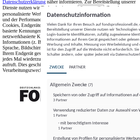
Datenschutzerklärung
näher informieren.
Zur Bereitstellung unserer
Dienste nutzen wir Technologien von
. Zwecke:
Partnern (5)
personalisierte Werbung und Inhalte, Messung von Werbeleistung
Datenschutzinformation
und der Performance von Inhalten sowie Zielgruppenforschung.
Vielen Dank für Ihren Besuch auf fondsprofessionell.de
Cookies, Endgeräte- oder ähnliche Online-Kennungen (z. B. login-
Bereitstellung unserer Dienste nutzen wir Technologien
basierte Kennungen, zufällig generierte Kennungen,
Login-basierte Identifikatoren, zufällig zugewiesene Id
netzwerkbasierte Kennungen) können zusammen mit anderen
Informationen auf Ihrem Gerät gespeichert oder gelese
Informationen (z. B. Browsertyp und Browserinformationen,
Werbung und Inhalte, Messung von Werbeleistung und d
Sprache, Bildschirmgröße, unterstützte Technologien usw.) auf
ist für den Zugriff auf die Website nicht erforderlich. S
Ihrem Endgerät gespeichert oder von dort ausgelesen werden, um es
Schalter ändern, oder später jederzeit via Datenschutzer
jedes Mal wiederzuerkennen, wenn es eine App oder einer Webseite
aufruft. Dies geschieht für einen oder mehrere der hier aufgeführten
ZWECKE
PARTNER
Verarbeitungszwecke.
Allgemein Zwecke
(7)
Speichern von oder Zugriff auf Informationen au
3 Partner
FONDS professionell
Verwendung reduzierter Daten zur Auswahl von
1 Partner
- mit berechtigtem Interesse
1 Partner
Erstellung von Profilen für personalisierte Werbu