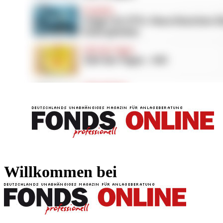
FONDS professionell
FONDS professi
Willkommen bei