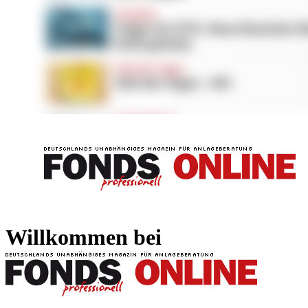
FONDS professionell
FONDS professi
Willkommen bei