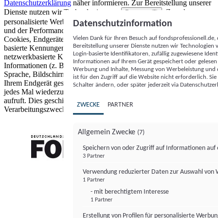
Datenschutzerklärung
näher informieren.
Zur Bereitstellung unserer
Dienste nutzen wir Technologien von
. Zwecke:
Partnern (5)
personalisierte Werbung und Inhalte, Messung von Werbeleistung
Datenschutzinformation
und der Performance von Inhalten sowie Zielgruppenforschung.
Vielen Dank für Ihren Besuch auf fondsprofessionell.de
Cookies, Endgeräte- oder ähnliche Online-Kennungen (z. B. login-
Bereitstellung unserer Dienste nutzen wir Technologien
basierte Kennungen, zufällig generierte Kennungen,
Login-basierte Identifikatoren, zufällig zugewiesene Id
netzwerkbasierte Kennungen) können zusammen mit anderen
Informationen auf Ihrem Gerät gespeichert oder gelese
Informationen (z. B. Browsertyp und Browserinformationen,
Werbung und Inhalte, Messung von Werbeleistung und d
Sprache, Bildschirmgröße, unterstützte Technologien usw.) auf
ist für den Zugriff auf die Website nicht erforderlich. S
Ihrem Endgerät gespeichert oder von dort ausgelesen werden, um es
Schalter ändern, oder später jederzeit via Datenschutzer
jedes Mal wiederzuerkennen, wenn es eine App oder einer Webseite
aufruft. Dies geschieht für einen oder mehrere der hier aufgeführten
ZWECKE
PARTNER
Verarbeitungszwecke.
Allgemein Zwecke
(7)
Speichern von oder Zugriff auf Informationen au
3 Partner
FONDS professionell
Verwendung reduzierter Daten zur Auswahl von
1 Partner
- mit berechtigtem Interesse
1 Partner
Erstellung von Profilen für personalisierte Werbu