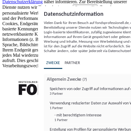
Datenschutzerklärung
näher informieren.
Zur Bereitstellung unserer
Dienste nutzen wir Technologien von
. Zwecke:
Partnern (5)
personalisierte Werbung und Inhalte, Messung von Werbeleistung
Datenschutzinformation
und der Performance von Inhalten sowie Zielgruppenforschung.
Vielen Dank für Ihren Besuch auf fondsprofessionell.de
Cookies, Endgeräte- oder ähnliche Online-Kennungen (z. B. login-
Bereitstellung unserer Dienste nutzen wir Technologien
basierte Kennungen, zufällig generierte Kennungen,
Login-basierte Identifikatoren, zufällig zugewiesene Id
netzwerkbasierte Kennungen) können zusammen mit anderen
Informationen auf Ihrem Gerät gespeichert oder gelese
Informationen (z. B. Browsertyp und Browserinformationen,
Werbung und Inhalte, Messung von Werbeleistung und d
Sprache, Bildschirmgröße, unterstützte Technologien usw.) auf
ist für den Zugriff auf die Website nicht erforderlich. S
Ihrem Endgerät gespeichert oder von dort ausgelesen werden, um es
Schalter ändern, oder später jederzeit via Datenschutzer
jedes Mal wiederzuerkennen, wenn es eine App oder einer Webseite
aufruft. Dies geschieht für einen oder mehrere der hier aufgeführten
ZWECKE
PARTNER
Verarbeitungszwecke.
Allgemein Zwecke
(7)
Speichern von oder Zugriff auf Informationen au
3 Partner
FONDS professionell
Verwendung reduzierter Daten zur Auswahl von
1 Partner
- mit berechtigtem Interesse
1 Partner
Erstellung von Profilen für personalisierte Werbu