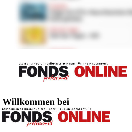
FONDS professionell
FONDS professi
Willkommen bei