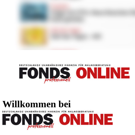
FONDS professionell
FONDS professi
Willkommen bei