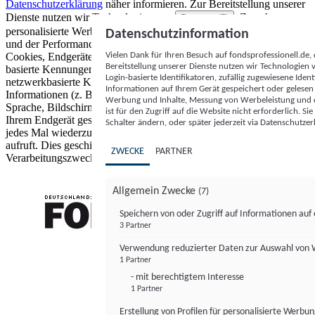
Datenschutzerklärung
näher informieren.
Zur Bereitstellung unserer
Dienste nutzen wir Technologien von
. Zwecke:
Partnern (5)
personalisierte Werbung und Inhalte, Messung von Werbeleistung
Datenschutzinformation
und der Performance von Inhalten sowie Zielgruppenforschung.
Vielen Dank für Ihren Besuch auf fondsprofessionell.de
Cookies, Endgeräte- oder ähnliche Online-Kennungen (z. B. login-
Bereitstellung unserer Dienste nutzen wir Technologien
basierte Kennungen, zufällig generierte Kennungen,
Login-basierte Identifikatoren, zufällig zugewiesene Id
netzwerkbasierte Kennungen) können zusammen mit anderen
Informationen auf Ihrem Gerät gespeichert oder gelese
Informationen (z. B. Browsertyp und Browserinformationen,
Werbung und Inhalte, Messung von Werbeleistung und d
Sprache, Bildschirmgröße, unterstützte Technologien usw.) auf
ist für den Zugriff auf die Website nicht erforderlich. S
Ihrem Endgerät gespeichert oder von dort ausgelesen werden, um es
Schalter ändern, oder später jederzeit via Datenschutzer
jedes Mal wiederzuerkennen, wenn es eine App oder einer Webseite
aufruft. Dies geschieht für einen oder mehrere der hier aufgeführten
ZWECKE
PARTNER
Verarbeitungszwecke.
Allgemein Zwecke
(7)
Speichern von oder Zugriff auf Informationen au
3 Partner
FONDS professionell
Verwendung reduzierter Daten zur Auswahl von
1 Partner
- mit berechtigtem Interesse
1 Partner
Erstellung von Profilen für personalisierte Werbu