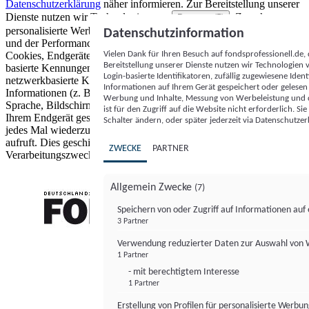
Datenschutzerklärung
näher informieren.
Zur Bereitstellung unserer
Dienste nutzen wir Technologien von
. Zwecke:
Partnern (5)
personalisierte Werbung und Inhalte, Messung von Werbeleistung
Datenschutzinformation
und der Performance von Inhalten sowie Zielgruppenforschung.
Vielen Dank für Ihren Besuch auf fondsprofessionell.de
Cookies, Endgeräte- oder ähnliche Online-Kennungen (z. B. login-
Bereitstellung unserer Dienste nutzen wir Technologien
basierte Kennungen, zufällig generierte Kennungen,
Login-basierte Identifikatoren, zufällig zugewiesene Id
netzwerkbasierte Kennungen) können zusammen mit anderen
Informationen auf Ihrem Gerät gespeichert oder gelese
Informationen (z. B. Browsertyp und Browserinformationen,
Werbung und Inhalte, Messung von Werbeleistung und d
Sprache, Bildschirmgröße, unterstützte Technologien usw.) auf
ist für den Zugriff auf die Website nicht erforderlich. S
Ihrem Endgerät gespeichert oder von dort ausgelesen werden, um es
Schalter ändern, oder später jederzeit via Datenschutzer
jedes Mal wiederzuerkennen, wenn es eine App oder einer Webseite
aufruft. Dies geschieht für einen oder mehrere der hier aufgeführten
ZWECKE
PARTNER
Verarbeitungszwecke.
Allgemein Zwecke
(7)
Speichern von oder Zugriff auf Informationen au
3 Partner
FONDS professionell
Verwendung reduzierter Daten zur Auswahl von
1 Partner
- mit berechtigtem Interesse
1 Partner
Erstellung von Profilen für personalisierte Werbu