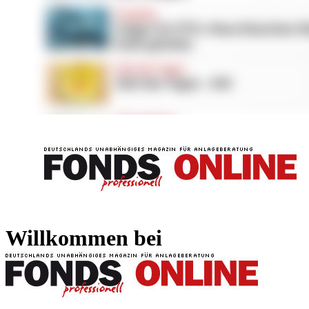
FONDS professionell
FONDS professi
Willkommen bei