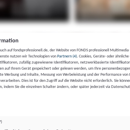
rmation
such auf fondsprofessionell.de, der Website von FONDS professionell Multimedia
ienste nutzen wir Technologien von
Partnern (4)
. Cookies, Geräte- oder ähnliche
entifikatoren, zufällig zugewiesene Identifikatoren, netzwerkbasierte Identifik
en auf Ihrem Gerät gespeichert oder gelesen werden, um Ihre personenbezogen
rte Werbung und Inhalte, Messung von Werbeleistung und der Performance von 
erarbeiten. Dies ist für den Zugriff auf die Website nicht erforderlich. Sie können
, indem Sie die einzelnen Schalter ändern, oder später jederzeit via Datenschu
7)