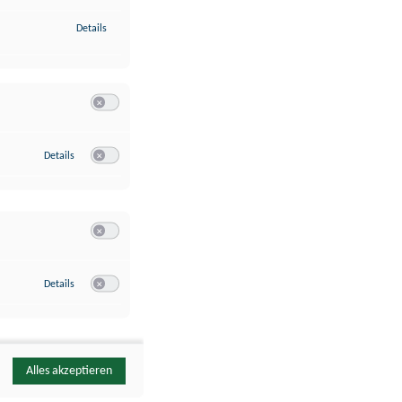
zu Identifikation von Endgeräten anhand automatisch übermittelte
Details
Switch zum Einwilligen bzw. Ablehnen der Kategorie Analyse / 
zu Google Analytics
Details
Switch zum Einwilligen bzw. Ablehnen des Dienstes Google Ana
Switch zum Einwilligen bzw. Ablehnen der Kategorie Sonstige 
zu YouTube
Details
Switch zum Einwilligen bzw. Ablehnen des Dienstes YouTube
Alles akzeptieren