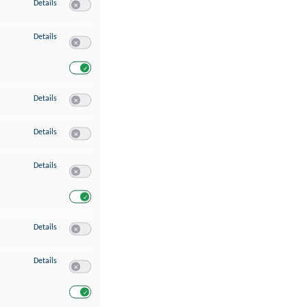
zu Speichern von oder Zugriff auf Informationen auf einem Endgerät
Details
Switch zum Einwilligen bzw. Ablehnen des Dienstes Speichern 
zu Verwendung reduzierter Daten zur Auswahl von Werbeanzeigen
Details
Switch zum Einwilligen bzw. Ablehnen des Dienstes Verwend
Switch zum Einwilligen bzw. Ablehnen des Dienstes Verwendu
zu Erstellung von Profilen für personalisierte Werbung
Details
Switch zum Einwilligen bzw. Ablehnen des Dienstes Erstellung 
zu Verwendung von Profilen zur Auswahl personalisierter Werbung
Details
Switch zum Einwilligen bzw. Ablehnen des Dienstes Verwendun
zu Messung der Werbeleistung
Details
Switch zum Einwilligen bzw. Ablehnen des Dienstes Messung 
Switch zum Einwilligen bzw. Ablehnen des Dienstes Messung d
zu Messung der Performance von Inhalten
Details
Switch zum Einwilligen bzw. Ablehnen des Dienstes Messung 
zu Analyse von Zielgruppen durch Statistiken oder Kombinationen von Dat
Details
Switch zum Einwilligen bzw. Ablehnen des Dienstes Analyse v
Switch zum Einwilligen bzw. Ablehnen des Dienstes Analyse v