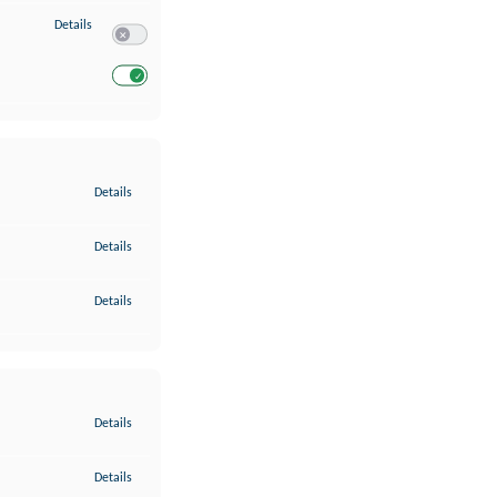
zu Entwicklung und Verbesserung der Angebote
Details
Switch zum Einwilligen bzw. Ablehnen des Dienstes Entwickl
Switch zum Einwilligen bzw. Ablehnen des Dienstes Entwicklu
zu Gewährleistung der Sicherheit, Verhinderung und Aufdeckung v
Details
zu Bereitstellung und Anzeige von Werbung und Inhalten
Details
zu Ihre Entscheidungen zum Datenschutz speichern und übermittel
Details
zu Abgleichung und Kombination von Daten aus unterschiedlichen 
Details
zu Verknüpfung verschiedener Endgeräte
Details