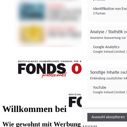
Identifikation von E
3 Partner
Analyse / Statistik
(n
Anonyme Auswertung zur 
Google Analytics
Google Ireland Limited, 
Sonstige Inhalte
(nic
Einbindung zusätzlicher I
FONDS professionell
YouTube
Google Ireland Limited, 
FONDS profess
Willkommen bei
Auswahl akzeptieren
Wie gewohnt mit Werbung lesen