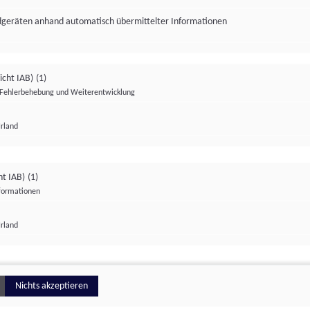
ndgeräten anhand automatisch übermittelter Informationen
icht IAB)
(1)
Fehlerbehebung und Weiterentwicklung
Irland
Impressum
Datenschutzerklärung
Datenschutzeinstellungen
ht IAB)
(1)
nformationen
Irland
ionell
Nichts akzeptieren