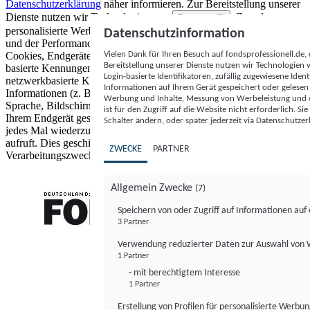
Datenschutzerklärung
näher informieren.
Zur Bereitstellung unserer
Dienste nutzen wir Technologien von
. Zwecke:
Partnern (5)
personalisierte Werbung und Inhalte, Messung von Werbeleistung
Datenschutzinformation
und der Performance von Inhalten sowie Zielgruppenforschung.
Vielen Dank für Ihren Besuch auf fondsprofessionell.de
Cookies, Endgeräte- oder ähnliche Online-Kennungen (z. B. login-
Bereitstellung unserer Dienste nutzen wir Technologien
basierte Kennungen, zufällig generierte Kennungen,
Login-basierte Identifikatoren, zufällig zugewiesene Id
netzwerkbasierte Kennungen) können zusammen mit anderen
Informationen auf Ihrem Gerät gespeichert oder gelese
Informationen (z. B. Browsertyp und Browserinformationen,
Werbung und Inhalte, Messung von Werbeleistung und d
Sprache, Bildschirmgröße, unterstützte Technologien usw.) auf
ist für den Zugriff auf die Website nicht erforderlich. S
Ihrem Endgerät gespeichert oder von dort ausgelesen werden, um es
Schalter ändern, oder später jederzeit via Datenschutzer
jedes Mal wiederzuerkennen, wenn es eine App oder einer Webseite
aufruft. Dies geschieht für einen oder mehrere der hier aufgeführten
ZWECKE
PARTNER
Verarbeitungszwecke.
Allgemein Zwecke
(7)
Speichern von oder Zugriff auf Informationen au
3 Partner
FONDS professionell
Verwendung reduzierter Daten zur Auswahl von
1 Partner
- mit berechtigtem Interesse
1 Partner
Erstellung von Profilen für personalisierte Werbu