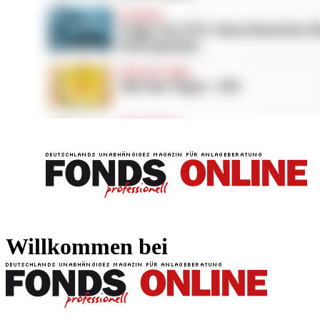
FONDS professionell
FONDS professi
Willkommen bei