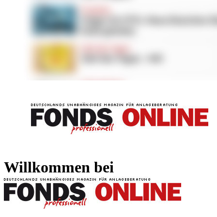
FONDS professionell
FONDS professi
Willkommen bei