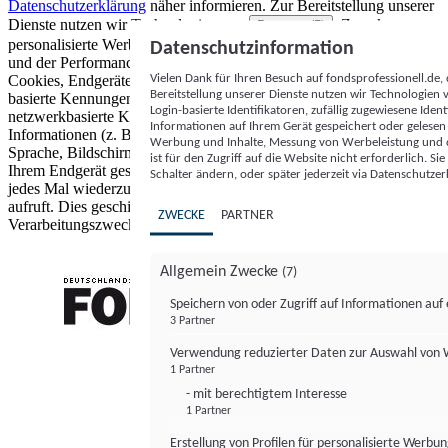
Datenschutzerklärung
näher informieren.
Zur Bereitstellung unserer
Dienste nutzen wir Technologien von
. Zwecke:
Partnern (5)
personalisierte Werbung und Inhalte, Messung von Werbeleistung
Datenschutzinformation
und der Performance von Inhalten sowie Zielgruppenforschung.
Vielen Dank für Ihren Besuch auf fondsprofessionell.de
Cookies, Endgeräte- oder ähnliche Online-Kennungen (z. B. login-
Bereitstellung unserer Dienste nutzen wir Technologien
basierte Kennungen, zufällig generierte Kennungen,
Login-basierte Identifikatoren, zufällig zugewiesene Id
netzwerkbasierte Kennungen) können zusammen mit anderen
Informationen auf Ihrem Gerät gespeichert oder gelese
Informationen (z. B. Browsertyp und Browserinformationen,
Werbung und Inhalte, Messung von Werbeleistung und d
Sprache, Bildschirmgröße, unterstützte Technologien usw.) auf
ist für den Zugriff auf die Website nicht erforderlich. S
Ihrem Endgerät gespeichert oder von dort ausgelesen werden, um es
Schalter ändern, oder später jederzeit via Datenschutzer
jedes Mal wiederzuerkennen, wenn es eine App oder einer Webseite
aufruft. Dies geschieht für einen oder mehrere der hier aufgeführten
ZWECKE
PARTNER
Verarbeitungszwecke.
Allgemein Zwecke
(7)
Speichern von oder Zugriff auf Informationen au
3 Partner
FONDS professionell
Verwendung reduzierter Daten zur Auswahl von
1 Partner
- mit berechtigtem Interesse
1 Partner
Erstellung von Profilen für personalisierte Werbu