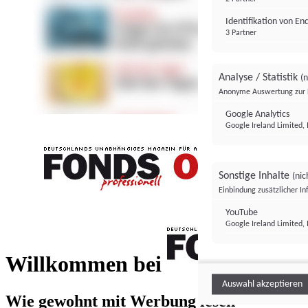
Identifikation von E
3 Partner
Analyse / Statistik
(n
Anonyme Auswertung zur 
Google Analytics
Google Ireland Limited, 
Sonstige Inhalte
(nic
Einbindung zusätzlicher I
FONDS professionell
YouTube
Google Ireland Limited, 
FONDS profess
Willkommen bei
Auswahl akzeptieren
Wie gewohnt mit Werbung lesen