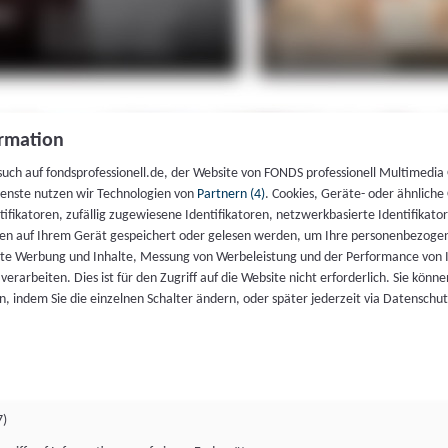
rmation
such auf fondsprofessionell.de, der Website von FONDS professionell Multimedia
ienste nutzen wir Technologien von
Partnern (4)
. Cookies, Geräte- oder ähnliche
entifikatoren, zufällig zugewiesene Identifikatoren, netzwerkbasierte Identifik
en auf Ihrem Gerät gespeichert oder gelesen werden, um Ihre personenbezogen
rte Werbung und Inhalte, Messung von Werbeleistung und der Performance von 
erarbeiten. Dies ist für den Zugriff auf die Website nicht erforderlich. Sie können
, indem Sie die einzelnen Schalter ändern, oder später jederzeit via Datenschu
7)