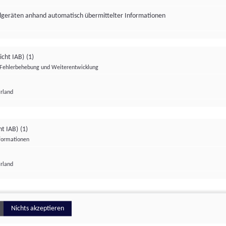
ndgeräten anhand automatisch übermittelter Informationen
icht IAB)
(1)
Fehlerbehebung und Weiterentwicklung
Irland
Impressum
Datenschutzerklärung
Datenschutzeinstellungen
ht IAB)
(1)
nformationen
Irland
ionell
Nichts akzeptieren