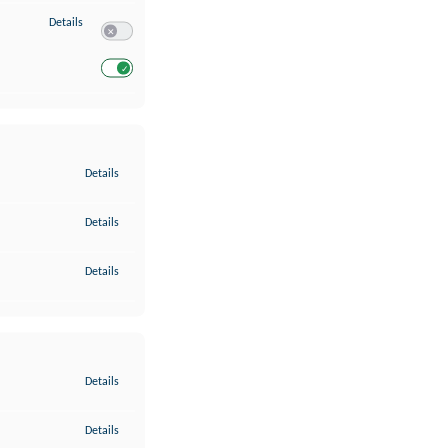
zu Entwicklung und Verbesserung der Angebote
Details
Switch zum Einwilligen bzw. Ablehnen des Dienstes Entwickl
Switch zum Einwilligen bzw. Ablehnen des Dienstes Entwicklu
zu Gewährleistung der Sicherheit, Verhinderung und Aufdeckung v
Details
zu Bereitstellung und Anzeige von Werbung und Inhalten
Details
zu Ihre Entscheidungen zum Datenschutz speichern und übermittel
Details
zu Abgleichung und Kombination von Daten aus unterschiedlichen 
Details
zu Verknüpfung verschiedener Endgeräte
Details