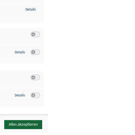
zu Identifikation von Endgeräten anhand automatisch übermittelte
Details
Switch zum Einwilligen bzw. Ablehnen der Kategorie Analyse / 
zu Google Analytics
Details
Switch zum Einwilligen bzw. Ablehnen des Dienstes Google Ana
Switch zum Einwilligen bzw. Ablehnen der Kategorie Sonstige 
zu YouTube
Details
Switch zum Einwilligen bzw. Ablehnen des Dienstes YouTube
Alles akzeptieren