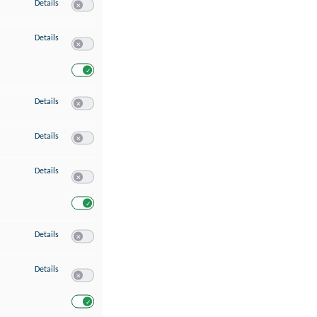
zu Speichern von oder Zugriff auf Informationen auf einem Endgerät
Details
Switch zum Einwilligen bzw. Ablehnen des Dienstes Speichern 
zu Verwendung reduzierter Daten zur Auswahl von Werbeanzeigen
Details
Switch zum Einwilligen bzw. Ablehnen des Dienstes Verwend
Switch zum Einwilligen bzw. Ablehnen des Dienstes Verwendu
zu Erstellung von Profilen für personalisierte Werbung
Details
Switch zum Einwilligen bzw. Ablehnen des Dienstes Erstellung 
zu Verwendung von Profilen zur Auswahl personalisierter Werbung
Details
Switch zum Einwilligen bzw. Ablehnen des Dienstes Verwendun
zu Messung der Werbeleistung
Details
Switch zum Einwilligen bzw. Ablehnen des Dienstes Messung 
Switch zum Einwilligen bzw. Ablehnen des Dienstes Messung d
zu Messung der Performance von Inhalten
Details
Switch zum Einwilligen bzw. Ablehnen des Dienstes Messung 
zu Analyse von Zielgruppen durch Statistiken oder Kombinationen von Dat
Details
Switch zum Einwilligen bzw. Ablehnen des Dienstes Analyse v
Switch zum Einwilligen bzw. Ablehnen des Dienstes Analyse v