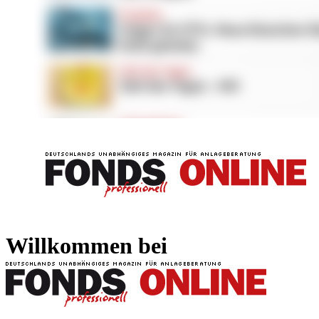
FONDS professionell
FONDS professi
Willkommen bei