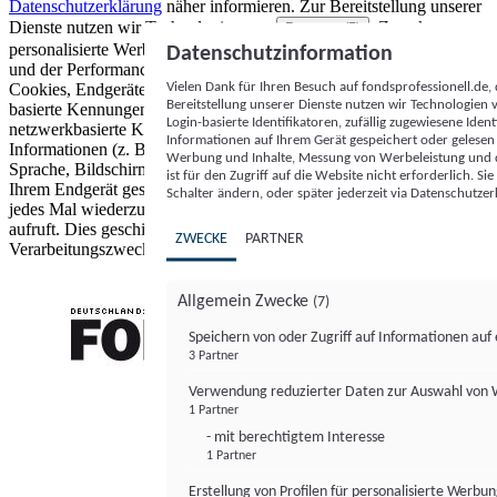
Datenschutzerklärung
näher informieren.
Zur Bereitstellung unserer
Dienste nutzen wir Technologien von
. Zwecke:
Partnern (5)
personalisierte Werbung und Inhalte, Messung von Werbeleistung
Datenschutzinformation
und der Performance von Inhalten sowie Zielgruppenforschung.
Vielen Dank für Ihren Besuch auf fondsprofessionell.de
Cookies, Endgeräte- oder ähnliche Online-Kennungen (z. B. login-
Bereitstellung unserer Dienste nutzen wir Technologien
basierte Kennungen, zufällig generierte Kennungen,
Login-basierte Identifikatoren, zufällig zugewiesene Id
netzwerkbasierte Kennungen) können zusammen mit anderen
Informationen auf Ihrem Gerät gespeichert oder gelese
Informationen (z. B. Browsertyp und Browserinformationen,
Werbung und Inhalte, Messung von Werbeleistung und d
Sprache, Bildschirmgröße, unterstützte Technologien usw.) auf
ist für den Zugriff auf die Website nicht erforderlich. S
Ihrem Endgerät gespeichert oder von dort ausgelesen werden, um es
Schalter ändern, oder später jederzeit via Datenschutzer
jedes Mal wiederzuerkennen, wenn es eine App oder einer Webseite
aufruft. Dies geschieht für einen oder mehrere der hier aufgeführten
ZWECKE
PARTNER
Verarbeitungszwecke.
Allgemein Zwecke
(7)
Speichern von oder Zugriff auf Informationen au
3 Partner
FONDS professionell
Verwendung reduzierter Daten zur Auswahl von
1 Partner
- mit berechtigtem Interesse
1 Partner
Erstellung von Profilen für personalisierte Werbu