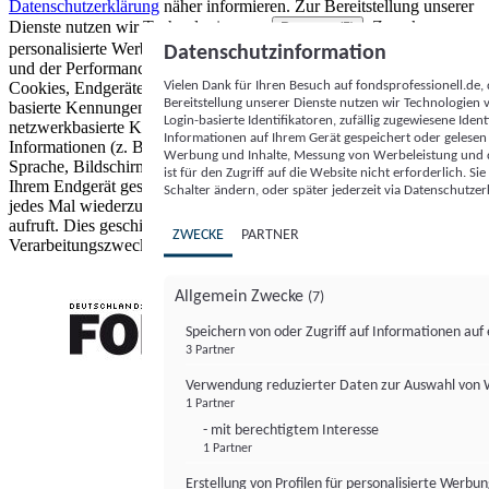
Datenschutzerklärung
näher informieren.
Zur Bereitstellung unserer
Dienste nutzen wir Technologien von
. Zwecke:
Partnern (5)
personalisierte Werbung und Inhalte, Messung von Werbeleistung
Datenschutzinformation
und der Performance von Inhalten sowie Zielgruppenforschung.
Vielen Dank für Ihren Besuch auf fondsprofessionell.de
Cookies, Endgeräte- oder ähnliche Online-Kennungen (z. B. login-
Bereitstellung unserer Dienste nutzen wir Technologien
basierte Kennungen, zufällig generierte Kennungen,
Login-basierte Identifikatoren, zufällig zugewiesene Id
netzwerkbasierte Kennungen) können zusammen mit anderen
Informationen auf Ihrem Gerät gespeichert oder gelese
Informationen (z. B. Browsertyp und Browserinformationen,
Werbung und Inhalte, Messung von Werbeleistung und d
Sprache, Bildschirmgröße, unterstützte Technologien usw.) auf
ist für den Zugriff auf die Website nicht erforderlich. S
Ihrem Endgerät gespeichert oder von dort ausgelesen werden, um es
Schalter ändern, oder später jederzeit via Datenschutzer
jedes Mal wiederzuerkennen, wenn es eine App oder einer Webseite
aufruft. Dies geschieht für einen oder mehrere der hier aufgeführten
ZWECKE
PARTNER
Verarbeitungszwecke.
Allgemein Zwecke
(7)
Speichern von oder Zugriff auf Informationen au
3 Partner
FONDS professionell
Verwendung reduzierter Daten zur Auswahl von
1 Partner
- mit berechtigtem Interesse
1 Partner
Erstellung von Profilen für personalisierte Werbu