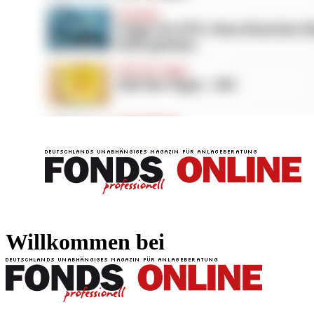
FONDS professionell
FONDS professi
Willkommen bei