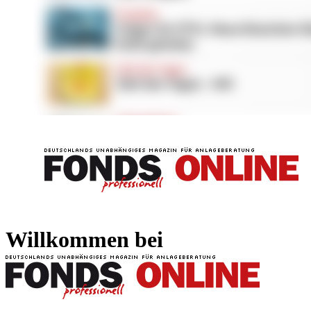
FONDS professionell
FONDS professi
Willkommen bei