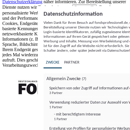
Datenschutzerklärung
näher informieren.
Zur Bereitstellung unserer
Dienste nutzen wir Technologien von
. Zwecke:
Partnern (5)
personalisierte Werbung und Inhalte, Messung von Werbeleistung
Datenschutzinformation
und der Performance von Inhalten sowie Zielgruppenforschung.
Vielen Dank für Ihren Besuch auf fondsprofessionell.de
Cookies, Endgeräte- oder ähnliche Online-Kennungen (z. B. login-
Bereitstellung unserer Dienste nutzen wir Technologien
basierte Kennungen, zufällig generierte Kennungen,
Login-basierte Identifikatoren, zufällig zugewiesene Id
netzwerkbasierte Kennungen) können zusammen mit anderen
Informationen auf Ihrem Gerät gespeichert oder gelese
Informationen (z. B. Browsertyp und Browserinformationen,
Werbung und Inhalte, Messung von Werbeleistung und d
Sprache, Bildschirmgröße, unterstützte Technologien usw.) auf
ist für den Zugriff auf die Website nicht erforderlich. S
Ihrem Endgerät gespeichert oder von dort ausgelesen werden, um es
Schalter ändern, oder später jederzeit via Datenschutzer
jedes Mal wiederzuerkennen, wenn es eine App oder einer Webseite
aufruft. Dies geschieht für einen oder mehrere der hier aufgeführten
ZWECKE
PARTNER
Verarbeitungszwecke.
Allgemein Zwecke
(7)
Speichern von oder Zugriff auf Informationen au
3 Partner
FONDS professionell
Verwendung reduzierter Daten zur Auswahl von
1 Partner
- mit berechtigtem Interesse
1 Partner
Erstellung von Profilen für personalisierte Werbu