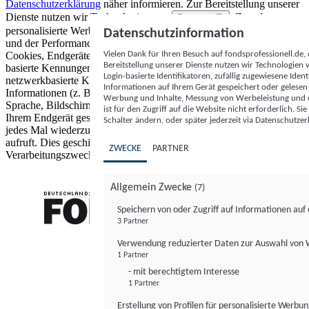
Datenschutzerklärung
näher informieren.
Zur Bereitstellung unserer
Dienste nutzen wir Technologien von
. Zwecke:
Partnern (5)
personalisierte Werbung und Inhalte, Messung von Werbeleistung
Datenschutzinformation
und der Performance von Inhalten sowie Zielgruppenforschung.
Vielen Dank für Ihren Besuch auf fondsprofessionell.de
Cookies, Endgeräte- oder ähnliche Online-Kennungen (z. B. login-
Bereitstellung unserer Dienste nutzen wir Technologien
basierte Kennungen, zufällig generierte Kennungen,
Login-basierte Identifikatoren, zufällig zugewiesene Id
netzwerkbasierte Kennungen) können zusammen mit anderen
Informationen auf Ihrem Gerät gespeichert oder gelese
Informationen (z. B. Browsertyp und Browserinformationen,
Werbung und Inhalte, Messung von Werbeleistung und d
Sprache, Bildschirmgröße, unterstützte Technologien usw.) auf
ist für den Zugriff auf die Website nicht erforderlich. S
Ihrem Endgerät gespeichert oder von dort ausgelesen werden, um es
Schalter ändern, oder später jederzeit via Datenschutzer
jedes Mal wiederzuerkennen, wenn es eine App oder einer Webseite
aufruft. Dies geschieht für einen oder mehrere der hier aufgeführten
ZWECKE
PARTNER
Verarbeitungszwecke.
Allgemein Zwecke
(7)
Speichern von oder Zugriff auf Informationen au
3 Partner
FONDS professionell
Verwendung reduzierter Daten zur Auswahl von
1 Partner
- mit berechtigtem Interesse
1 Partner
Erstellung von Profilen für personalisierte Werbu