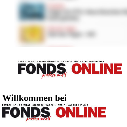
FONDS professionell
FONDS professi
Willkommen bei