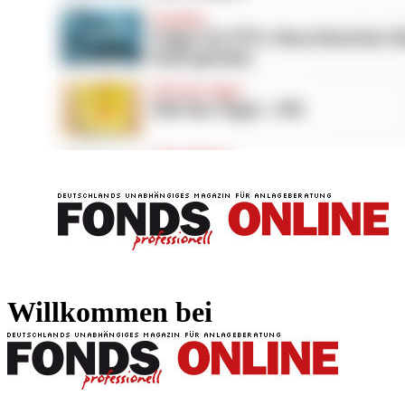
FONDS professionell
FONDS professi
Willkommen bei