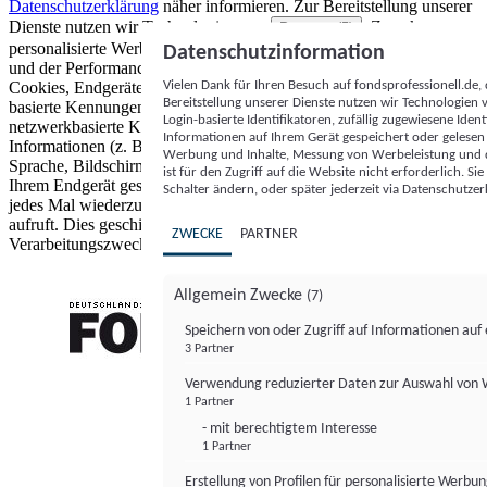
Datenschutzerklärung
näher informieren.
Zur Bereitstellung unserer
Dienste nutzen wir Technologien von
. Zwecke:
Partnern (5)
personalisierte Werbung und Inhalte, Messung von Werbeleistung
Datenschutzinformation
und der Performance von Inhalten sowie Zielgruppenforschung.
Vielen Dank für Ihren Besuch auf fondsprofessionell.de
Cookies, Endgeräte- oder ähnliche Online-Kennungen (z. B. login-
Bereitstellung unserer Dienste nutzen wir Technologien
basierte Kennungen, zufällig generierte Kennungen,
Login-basierte Identifikatoren, zufällig zugewiesene Id
netzwerkbasierte Kennungen) können zusammen mit anderen
Informationen auf Ihrem Gerät gespeichert oder gelese
Informationen (z. B. Browsertyp und Browserinformationen,
Werbung und Inhalte, Messung von Werbeleistung und d
Sprache, Bildschirmgröße, unterstützte Technologien usw.) auf
ist für den Zugriff auf die Website nicht erforderlich. S
Ihrem Endgerät gespeichert oder von dort ausgelesen werden, um es
Schalter ändern, oder später jederzeit via Datenschutzer
jedes Mal wiederzuerkennen, wenn es eine App oder einer Webseite
aufruft. Dies geschieht für einen oder mehrere der hier aufgeführten
ZWECKE
PARTNER
Verarbeitungszwecke.
Allgemein Zwecke
(7)
Speichern von oder Zugriff auf Informationen au
3 Partner
FONDS professionell
Verwendung reduzierter Daten zur Auswahl von
1 Partner
- mit berechtigtem Interesse
1 Partner
Erstellung von Profilen für personalisierte Werbu