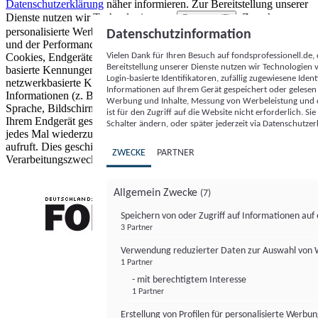
Datenschutzerklärung
näher informieren.
Zur Bereitstellung unserer
Dienste nutzen wir Technologien von
. Zwecke:
Partnern (5)
personalisierte Werbung und Inhalte, Messung von Werbeleistung
Datenschutzinformation
und der Performance von Inhalten sowie Zielgruppenforschung.
Vielen Dank für Ihren Besuch auf fondsprofessionell.de
Cookies, Endgeräte- oder ähnliche Online-Kennungen (z. B. login-
Bereitstellung unserer Dienste nutzen wir Technologien
basierte Kennungen, zufällig generierte Kennungen,
Login-basierte Identifikatoren, zufällig zugewiesene Id
netzwerkbasierte Kennungen) können zusammen mit anderen
Informationen auf Ihrem Gerät gespeichert oder gelese
Informationen (z. B. Browsertyp und Browserinformationen,
Werbung und Inhalte, Messung von Werbeleistung und d
Sprache, Bildschirmgröße, unterstützte Technologien usw.) auf
ist für den Zugriff auf die Website nicht erforderlich. S
Ihrem Endgerät gespeichert oder von dort ausgelesen werden, um es
Schalter ändern, oder später jederzeit via Datenschutzer
jedes Mal wiederzuerkennen, wenn es eine App oder einer Webseite
aufruft. Dies geschieht für einen oder mehrere der hier aufgeführten
ZWECKE
PARTNER
Verarbeitungszwecke.
Allgemein Zwecke
(7)
Speichern von oder Zugriff auf Informationen au
3 Partner
FONDS professionell
Verwendung reduzierter Daten zur Auswahl von
1 Partner
- mit berechtigtem Interesse
1 Partner
Erstellung von Profilen für personalisierte Werbu