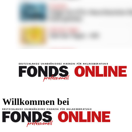
FONDS professionell
FONDS professi
Willkommen bei