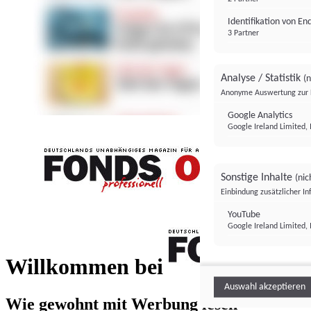
Identifikation von E
3 Partner
Analyse / Statistik
(n
Anonyme Auswertung zur 
Google Analytics
Google Ireland Limited, 
Sonstige Inhalte
(nic
Einbindung zusätzlicher I
FONDS professionell
YouTube
Google Ireland Limited, 
FONDS profess
Willkommen bei
Auswahl akzeptieren
Wie gewohnt mit Werbung lesen