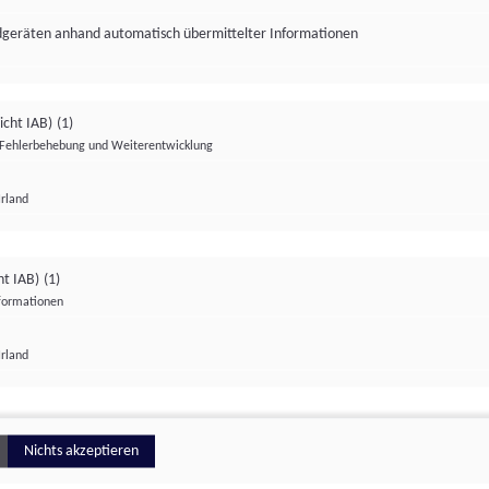
ndgeräten anhand automatisch übermittelter Informationen
icht IAB)
(1)
Fehlerbehebung und Weiterentwicklung
Irland
Impressum
Datenschutzerklärung
Datenschutzeinstellungen
ht IAB)
(1)
nformationen
Irland
ionell
Nichts akzeptieren