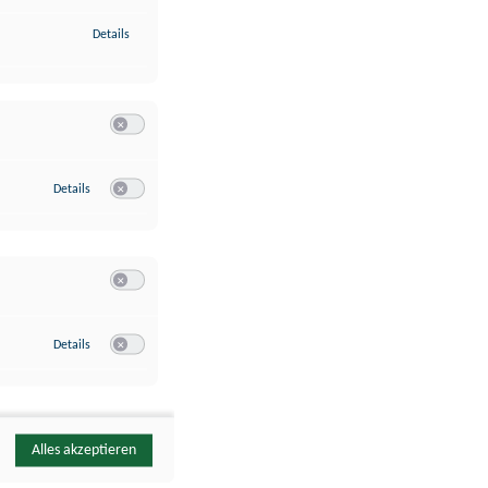
zu Identifikation von Endgeräten anhand automatisch übermittelte
Details
Switch zum Einwilligen bzw. Ablehnen der Kategorie Analyse / 
zu Google Analytics
Details
Switch zum Einwilligen bzw. Ablehnen des Dienstes Google Ana
Switch zum Einwilligen bzw. Ablehnen der Kategorie Sonstige 
zu YouTube
Details
Switch zum Einwilligen bzw. Ablehnen des Dienstes YouTube
Alles akzeptieren