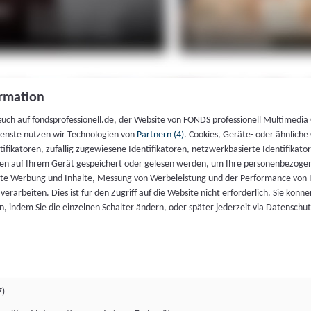
rmation
such auf fondsprofessionell.de, der Website von FONDS professionell Multimedia
ienste nutzen wir Technologien von
Partnern (4)
. Cookies, Geräte- oder ähnliche
entifikatoren, zufällig zugewiesene Identifikatoren, netzwerkbasierte Identifik
en auf Ihrem Gerät gespeichert oder gelesen werden, um Ihre personenbezogen
rte Werbung und Inhalte, Messung von Werbeleistung und der Performance von 
erarbeiten. Dies ist für den Zugriff auf die Website nicht erforderlich. Sie können
, indem Sie die einzelnen Schalter ändern, oder später jederzeit via Datenschu
7)