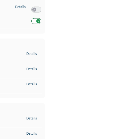
zu Entwicklung und Verbesserung der Angebote
Details
Switch zum Einwilligen bzw. Ablehnen des Dienstes Entwickl
Switch zum Einwilligen bzw. Ablehnen des Dienstes Entwicklu
zu Gewährleistung der Sicherheit, Verhinderung und Aufdeckung v
Details
zu Bereitstellung und Anzeige von Werbung und Inhalten
Details
zu Ihre Entscheidungen zum Datenschutz speichern und übermittel
Details
zu Abgleichung und Kombination von Daten aus unterschiedlichen 
Details
zu Verknüpfung verschiedener Endgeräte
Details