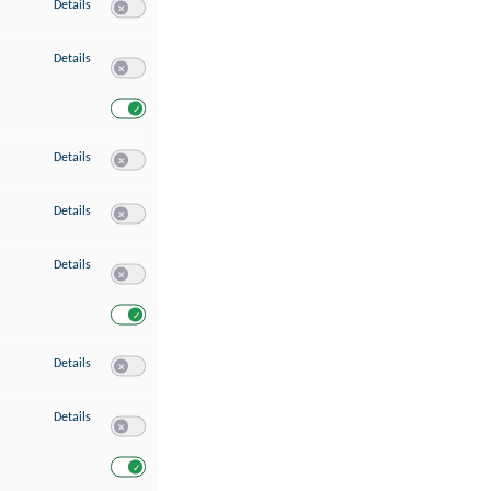
zu Speichern von oder Zugriff auf Informationen auf einem Endgerät
Details
Switch zum Einwilligen bzw. Ablehnen des Dienstes Speichern 
zu Verwendung reduzierter Daten zur Auswahl von Werbeanzeigen
Details
Switch zum Einwilligen bzw. Ablehnen des Dienstes Verwend
Switch zum Einwilligen bzw. Ablehnen des Dienstes Verwendu
zu Erstellung von Profilen für personalisierte Werbung
Details
Switch zum Einwilligen bzw. Ablehnen des Dienstes Erstellung 
zu Verwendung von Profilen zur Auswahl personalisierter Werbung
Details
Switch zum Einwilligen bzw. Ablehnen des Dienstes Verwendun
zu Messung der Werbeleistung
Details
Switch zum Einwilligen bzw. Ablehnen des Dienstes Messung 
Switch zum Einwilligen bzw. Ablehnen des Dienstes Messung d
zu Messung der Performance von Inhalten
Details
Switch zum Einwilligen bzw. Ablehnen des Dienstes Messung 
zu Analyse von Zielgruppen durch Statistiken oder Kombinationen von Dat
Details
Switch zum Einwilligen bzw. Ablehnen des Dienstes Analyse v
Switch zum Einwilligen bzw. Ablehnen des Dienstes Analyse v