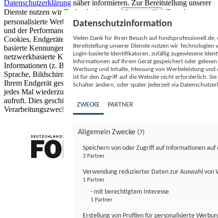
Datenschutzerklärung
näher informieren.
Zur Bereitstellung unserer
Dienste nutzen wir Technologien von
. Zwecke:
Partnern (5)
personalisierte Werbung und Inhalte, Messung von Werbeleistung
Datenschutzinformation
und der Performance von Inhalten sowie Zielgruppenforschung.
Vielen Dank für Ihren Besuch auf fondsprofessionell.de
Cookies, Endgeräte- oder ähnliche Online-Kennungen (z. B. login-
Bereitstellung unserer Dienste nutzen wir Technologien
basierte Kennungen, zufällig generierte Kennungen,
Login-basierte Identifikatoren, zufällig zugewiesene Id
netzwerkbasierte Kennungen) können zusammen mit anderen
Informationen auf Ihrem Gerät gespeichert oder gelese
Informationen (z. B. Browsertyp und Browserinformationen,
Werbung und Inhalte, Messung von Werbeleistung und d
Sprache, Bildschirmgröße, unterstützte Technologien usw.) auf
ist für den Zugriff auf die Website nicht erforderlich. S
Ihrem Endgerät gespeichert oder von dort ausgelesen werden, um es
Schalter ändern, oder später jederzeit via Datenschutzer
jedes Mal wiederzuerkennen, wenn es eine App oder einer Webseite
aufruft. Dies geschieht für einen oder mehrere der hier aufgeführten
ZWECKE
PARTNER
Verarbeitungszwecke.
Allgemein Zwecke
(7)
Speichern von oder Zugriff auf Informationen au
3 Partner
FONDS professionell
Verwendung reduzierter Daten zur Auswahl von
1 Partner
- mit berechtigtem Interesse
1 Partner
Erstellung von Profilen für personalisierte Werbu