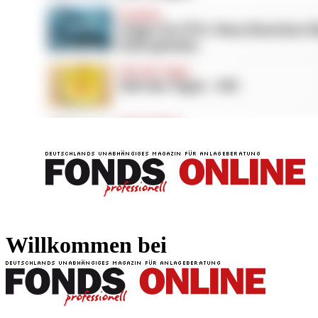
FONDS professionell
FONDS professi
Willkommen bei