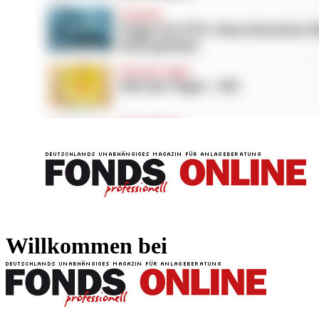
FONDS professionell
FONDS professi
Willkommen bei