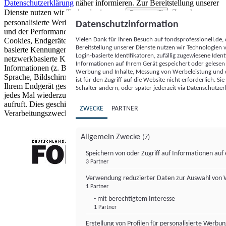
Datenschutzerklärung
näher informieren.
Zur Bereitstellung unserer
Dienste nutzen wir Technologien von
. Zwecke:
Partnern (5)
personalisierte Werbung und Inhalte, Messung von Werbeleistung
Datenschutzinformation
und der Performance von Inhalten sowie Zielgruppenforschung.
Vielen Dank für Ihren Besuch auf fondsprofessionell.de
Cookies, Endgeräte- oder ähnliche Online-Kennungen (z. B. login-
Bereitstellung unserer Dienste nutzen wir Technologien
basierte Kennungen, zufällig generierte Kennungen,
Login-basierte Identifikatoren, zufällig zugewiesene Id
netzwerkbasierte Kennungen) können zusammen mit anderen
Informationen auf Ihrem Gerät gespeichert oder gelese
Informationen (z. B. Browsertyp und Browserinformationen,
Werbung und Inhalte, Messung von Werbeleistung und d
Sprache, Bildschirmgröße, unterstützte Technologien usw.) auf
ist für den Zugriff auf die Website nicht erforderlich. S
Ihrem Endgerät gespeichert oder von dort ausgelesen werden, um es
Schalter ändern, oder später jederzeit via Datenschutzer
jedes Mal wiederzuerkennen, wenn es eine App oder einer Webseite
aufruft. Dies geschieht für einen oder mehrere der hier aufgeführten
ZWECKE
PARTNER
Verarbeitungszwecke.
Allgemein Zwecke
(7)
Speichern von oder Zugriff auf Informationen au
3 Partner
FONDS professionell
Verwendung reduzierter Daten zur Auswahl von
1 Partner
- mit berechtigtem Interesse
1 Partner
Erstellung von Profilen für personalisierte Werbu