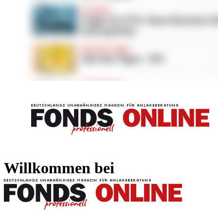
FONDS professionell
FONDS professi
Willkommen bei