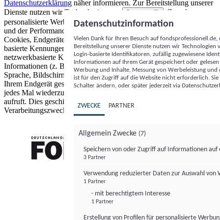
Datenschutzerklärung
näher informieren.
Zur Bereitstellung unserer
Dienste nutzen wir Technologien von
. Zwecke:
Partnern (5)
personalisierte Werbung und Inhalte, Messung von Werbeleistung
Datenschutzinformation
und der Performance von Inhalten sowie Zielgruppenforschung.
Vielen Dank für Ihren Besuch auf fondsprofessionell.de
Cookies, Endgeräte- oder ähnliche Online-Kennungen (z. B. login-
Bereitstellung unserer Dienste nutzen wir Technologien
basierte Kennungen, zufällig generierte Kennungen,
Login-basierte Identifikatoren, zufällig zugewiesene Id
netzwerkbasierte Kennungen) können zusammen mit anderen
Informationen auf Ihrem Gerät gespeichert oder gelese
Informationen (z. B. Browsertyp und Browserinformationen,
Werbung und Inhalte, Messung von Werbeleistung und d
Sprache, Bildschirmgröße, unterstützte Technologien usw.) auf
ist für den Zugriff auf die Website nicht erforderlich. S
Ihrem Endgerät gespeichert oder von dort ausgelesen werden, um es
Schalter ändern, oder später jederzeit via Datenschutzer
jedes Mal wiederzuerkennen, wenn es eine App oder einer Webseite
aufruft. Dies geschieht für einen oder mehrere der hier aufgeführten
ZWECKE
PARTNER
Verarbeitungszwecke.
Allgemein Zwecke
(7)
Speichern von oder Zugriff auf Informationen au
3 Partner
FONDS professionell
Verwendung reduzierter Daten zur Auswahl von
1 Partner
- mit berechtigtem Interesse
1 Partner
Erstellung von Profilen für personalisierte Werbu