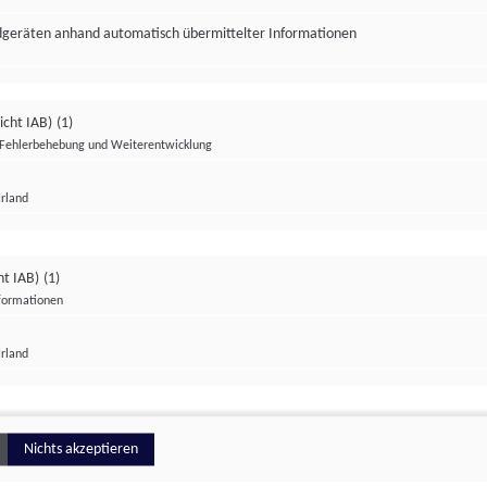
ndgeräten anhand automatisch übermittelter Informationen
icht IAB)
(1)
Fehlerbehebung und Weiterentwicklung
Irland
Impressum
Datenschutzerklärung
Datenschutzeinstellungen
ht IAB)
(1)
nformationen
Irland
ionell
Nichts akzeptieren