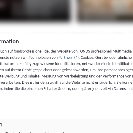
rmation
such auf fondsprofessionell.de, der Website von FONDS professionell Multimedia
ienste nutzen wir Technologien von
Partnern (4)
. Cookies, Geräte- oder ähnliche
entifikatoren, zufällig zugewiesene Identifikatoren, netzwerkbasierte Identifik
en auf Ihrem Gerät gespeichert oder gelesen werden, um Ihre personenbezogen
rte Werbung und Inhalte, Messung von Werbeleistung und der Performance von 
erarbeiten. Dies ist für den Zugriff auf die Website nicht erforderlich. Sie können
, indem Sie die einzelnen Schalter ändern, oder später jederzeit via Datenschu
7)