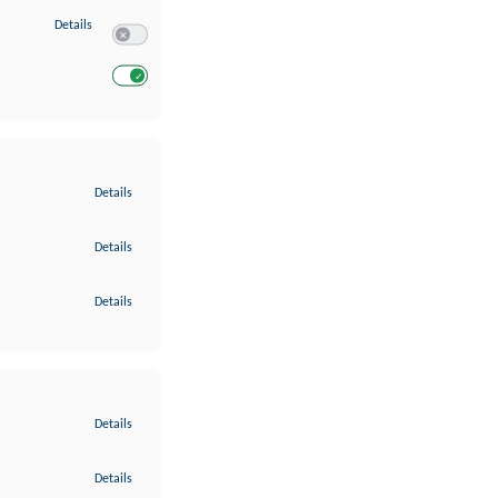
zu Entwicklung und Verbesserung der Angebote
Details
Switch zum Einwilligen bzw. Ablehnen des Dienstes Entwickl
Switch zum Einwilligen bzw. Ablehnen des Dienstes Entwicklu
zu Gewährleistung der Sicherheit, Verhinderung und Aufdeckung v
Details
zu Bereitstellung und Anzeige von Werbung und Inhalten
Details
zu Ihre Entscheidungen zum Datenschutz speichern und übermittel
Details
zu Abgleichung und Kombination von Daten aus unterschiedlichen 
Details
zu Verknüpfung verschiedener Endgeräte
Details