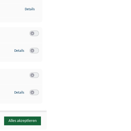
zu Identifikation von Endgeräten anhand automatisch übermittelte
Details
Switch zum Einwilligen bzw. Ablehnen der Kategorie Analyse / 
zu Google Analytics
Details
Switch zum Einwilligen bzw. Ablehnen des Dienstes Google Ana
Switch zum Einwilligen bzw. Ablehnen der Kategorie Sonstige 
zu YouTube
Details
Switch zum Einwilligen bzw. Ablehnen des Dienstes YouTube
Alles akzeptieren