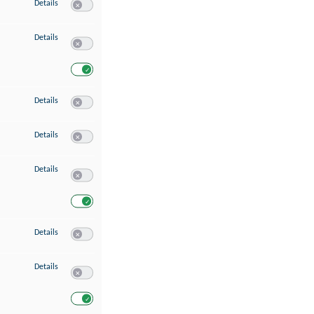
zu Speichern von oder Zugriff auf Informationen auf einem Endgerät
Details
Switch zum Einwilligen bzw. Ablehnen des Dienstes Speichern 
zu Verwendung reduzierter Daten zur Auswahl von Werbeanzeigen
Details
Switch zum Einwilligen bzw. Ablehnen des Dienstes Verwend
Switch zum Einwilligen bzw. Ablehnen des Dienstes Verwendu
zu Erstellung von Profilen für personalisierte Werbung
Details
Switch zum Einwilligen bzw. Ablehnen des Dienstes Erstellung 
zu Verwendung von Profilen zur Auswahl personalisierter Werbung
Details
Switch zum Einwilligen bzw. Ablehnen des Dienstes Verwendun
zu Messung der Werbeleistung
Details
Switch zum Einwilligen bzw. Ablehnen des Dienstes Messung 
Switch zum Einwilligen bzw. Ablehnen des Dienstes Messung d
zu Messung der Performance von Inhalten
Details
Switch zum Einwilligen bzw. Ablehnen des Dienstes Messung 
zu Analyse von Zielgruppen durch Statistiken oder Kombinationen von Dat
Details
Switch zum Einwilligen bzw. Ablehnen des Dienstes Analyse v
Switch zum Einwilligen bzw. Ablehnen des Dienstes Analyse v