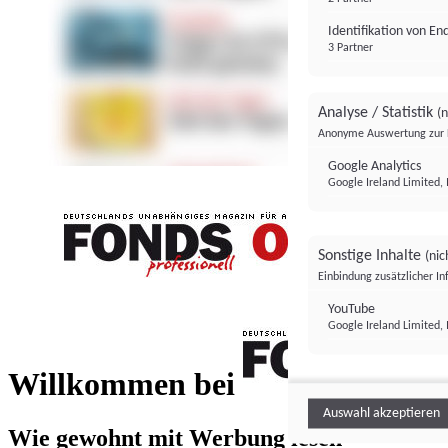
Identifikation von E
3 Partner
Analyse / Statistik
(n
Anonyme Auswertung zur 
Google Analytics
Google Ireland Limited, 
Sonstige Inhalte
(nic
Einbindung zusätzlicher I
FONDS professionell
YouTube
Google Ireland Limited, 
FONDS profess
Willkommen bei
Auswahl akzeptieren
Wie gewohnt mit Werbung lesen