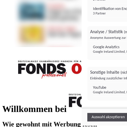
Identifikation von E
3 Partner
Analyse / Statistik
(n
Anonyme Auswertung zur 
Google Analytics
Google Ireland Limited, 
Sonstige Inhalte
(nic
Einbindung zusätzlicher I
FONDS professionell
YouTube
Google Ireland Limited, 
FONDS profess
Willkommen bei
Auswahl akzeptieren
Wie gewohnt mit Werbung lesen