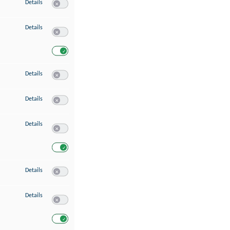
zu Speichern von oder Zugriff auf Informationen auf einem Endgerät
Details
Switch zum Einwilligen bzw. Ablehnen des Dienstes Speichern 
zu Verwendung reduzierter Daten zur Auswahl von Werbeanzeigen
Details
Switch zum Einwilligen bzw. Ablehnen des Dienstes Verwend
Switch zum Einwilligen bzw. Ablehnen des Dienstes Verwendu
zu Erstellung von Profilen für personalisierte Werbung
Details
Switch zum Einwilligen bzw. Ablehnen des Dienstes Erstellung 
zu Verwendung von Profilen zur Auswahl personalisierter Werbung
Details
Switch zum Einwilligen bzw. Ablehnen des Dienstes Verwendun
zu Messung der Werbeleistung
Details
Switch zum Einwilligen bzw. Ablehnen des Dienstes Messung 
Switch zum Einwilligen bzw. Ablehnen des Dienstes Messung d
zu Messung der Performance von Inhalten
Details
Switch zum Einwilligen bzw. Ablehnen des Dienstes Messung 
zu Analyse von Zielgruppen durch Statistiken oder Kombinationen von Dat
Details
Switch zum Einwilligen bzw. Ablehnen des Dienstes Analyse v
Switch zum Einwilligen bzw. Ablehnen des Dienstes Analyse v