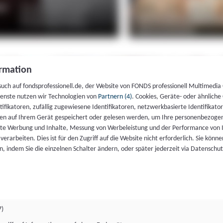
rmation
such auf fondsprofessionell.de, der Website von FONDS professionell Multimedia
ienste nutzen wir Technologien von
Partnern (4)
. Cookies, Geräte- oder ähnliche
entifikatoren, zufällig zugewiesene Identifikatoren, netzwerkbasierte Identifik
en auf Ihrem Gerät gespeichert oder gelesen werden, um Ihre personenbezogen
rte Werbung und Inhalte, Messung von Werbeleistung und der Performance von 
erarbeiten. Dies ist für den Zugriff auf die Website nicht erforderlich. Sie können
, indem Sie die einzelnen Schalter ändern, oder später jederzeit via Datenschu
7)