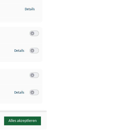
zu Identifikation von Endgeräten anhand automatisch übermittelte
Details
Switch zum Einwilligen bzw. Ablehnen der Kategorie Analyse / 
zu Google Analytics
Details
Switch zum Einwilligen bzw. Ablehnen des Dienstes Google Ana
Switch zum Einwilligen bzw. Ablehnen der Kategorie Sonstige 
zu YouTube
Details
Switch zum Einwilligen bzw. Ablehnen des Dienstes YouTube
Alles akzeptieren