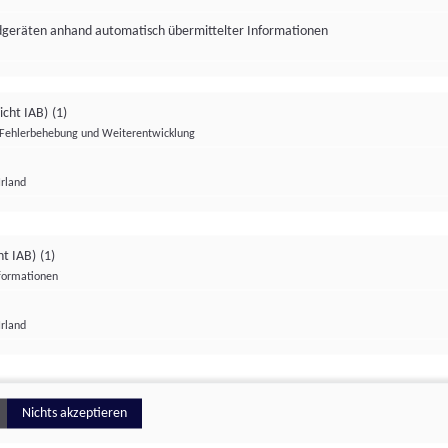
ndgeräten anhand automatisch übermittelter Informationen
icht IAB)
(1)
Fehlerbehebung und Weiterentwicklung
Irland
Impressum
Datenschutzerklärung
Datenschutzeinstellungen
ht IAB)
(1)
nformationen
Irland
ionell
Nichts akzeptieren