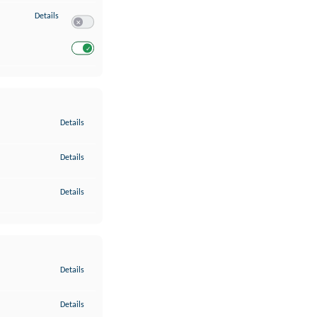
zu Entwicklung und Verbesserung der Angebote
Details
Switch zum Einwilligen bzw. Ablehnen des Dienstes Entwickl
Switch zum Einwilligen bzw. Ablehnen des Dienstes Entwicklu
zu Gewährleistung der Sicherheit, Verhinderung und Aufdeckung v
Details
zu Bereitstellung und Anzeige von Werbung und Inhalten
Details
zu Ihre Entscheidungen zum Datenschutz speichern und übermittel
Details
zu Abgleichung und Kombination von Daten aus unterschiedlichen 
Details
zu Verknüpfung verschiedener Endgeräte
Details