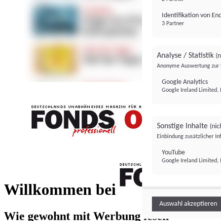
Identifikation von E
3 Partner
Analyse / Statistik
(n
Anonyme Auswertung zur 
Google Analytics
Google Ireland Limited, 
Sonstige Inhalte
(nic
Einbindung zusätzlicher I
FONDS professionell
YouTube
Google Ireland Limited, 
FONDS profess
Willkommen bei
Auswahl akzeptieren
Wie gewohnt mit Werbung lesen