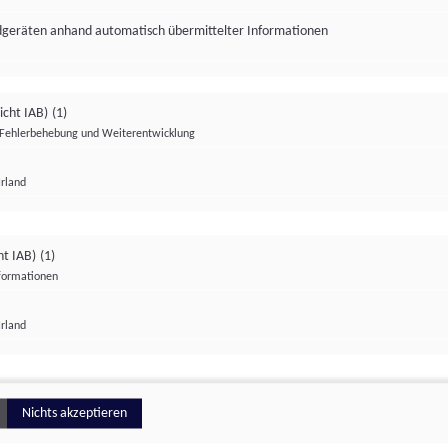
ndgeräten anhand automatisch übermittelter Informationen
icht IAB)
(1)
Fehlerbehebung und Weiterentwicklung
Irland
Impressum
Datenschutzerklärung
Datenschutzeinstellungen
ht IAB)
(1)
nformationen
Irland
ionell
Nichts akzeptieren