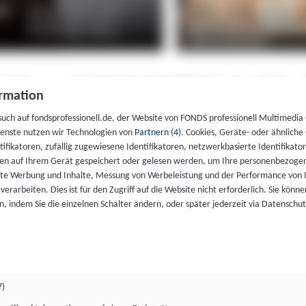
rmation
such auf fondsprofessionell.de, der Website von FONDS professionell Multimedia
ienste nutzen wir Technologien von
Partnern (4)
. Cookies, Geräte- oder ähnliche
entifikatoren, zufällig zugewiesene Identifikatoren, netzwerkbasierte Identifik
en auf Ihrem Gerät gespeichert oder gelesen werden, um Ihre personenbezogen
rte Werbung und Inhalte, Messung von Werbeleistung und der Performance von 
erarbeiten. Dies ist für den Zugriff auf die Website nicht erforderlich. Sie können
, indem Sie die einzelnen Schalter ändern, oder später jederzeit via Datenschu
7)