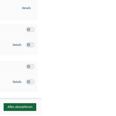
zu Identifikation von Endgeräten anhand automatisch übermittelte
Details
Switch zum Einwilligen bzw. Ablehnen der Kategorie Analyse / 
zu Google Analytics
Details
Switch zum Einwilligen bzw. Ablehnen des Dienstes Google Ana
Switch zum Einwilligen bzw. Ablehnen der Kategorie Sonstige 
zu YouTube
Details
Switch zum Einwilligen bzw. Ablehnen des Dienstes YouTube
Alles akzeptieren