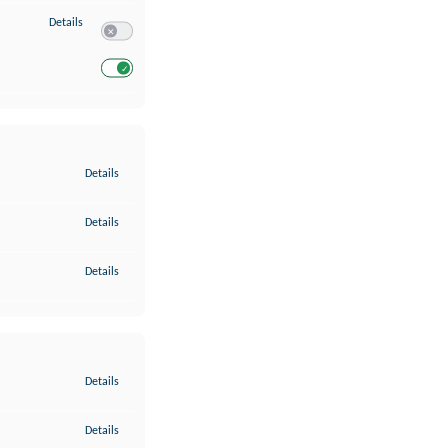
zu Entwicklung und Verbesserung der Angebote
Details
Switch zum Einwilligen bzw. Ablehnen des Dienstes Entwickl
Switch zum Einwilligen bzw. Ablehnen des Dienstes Entwicklu
zu Gewährleistung der Sicherheit, Verhinderung und Aufdeckung v
Details
zu Bereitstellung und Anzeige von Werbung und Inhalten
Details
zu Ihre Entscheidungen zum Datenschutz speichern und übermittel
Details
zu Abgleichung und Kombination von Daten aus unterschiedlichen 
Details
zu Verknüpfung verschiedener Endgeräte
Details