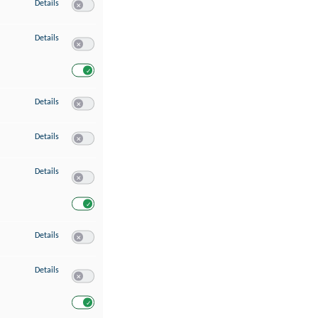
zu Speichern von oder Zugriff auf Informationen auf einem Endgerät
Details
Switch zum Einwilligen bzw. Ablehnen des Dienstes Speichern 
zu Verwendung reduzierter Daten zur Auswahl von Werbeanzeigen
Details
Switch zum Einwilligen bzw. Ablehnen des Dienstes Verwend
Switch zum Einwilligen bzw. Ablehnen des Dienstes Verwendu
zu Erstellung von Profilen für personalisierte Werbung
Details
Switch zum Einwilligen bzw. Ablehnen des Dienstes Erstellung 
zu Verwendung von Profilen zur Auswahl personalisierter Werbung
Details
Switch zum Einwilligen bzw. Ablehnen des Dienstes Verwendun
zu Messung der Werbeleistung
Details
Switch zum Einwilligen bzw. Ablehnen des Dienstes Messung 
Switch zum Einwilligen bzw. Ablehnen des Dienstes Messung d
zu Messung der Performance von Inhalten
Details
Switch zum Einwilligen bzw. Ablehnen des Dienstes Messung 
zu Analyse von Zielgruppen durch Statistiken oder Kombinationen von Dat
Details
Switch zum Einwilligen bzw. Ablehnen des Dienstes Analyse v
Switch zum Einwilligen bzw. Ablehnen des Dienstes Analyse v