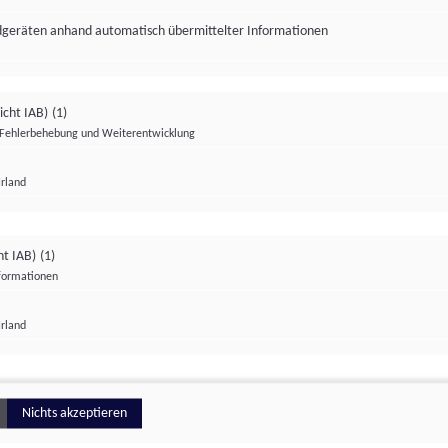
ndgeräten anhand automatisch übermittelter Informationen
icht IAB)
(1)
Fehlerbehebung und Weiterentwicklung
Irland
Impressum
Datenschutzerklärung
Datenschutzeinstellungen
ht IAB)
(1)
nformationen
Irland
ionell
Nichts akzeptieren