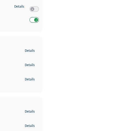
zu Entwicklung und Verbesserung der Angebote
Details
Switch zum Einwilligen bzw. Ablehnen des Dienstes Entwickl
Switch zum Einwilligen bzw. Ablehnen des Dienstes Entwicklu
zu Gewährleistung der Sicherheit, Verhinderung und Aufdeckung v
Details
zu Bereitstellung und Anzeige von Werbung und Inhalten
Details
zu Ihre Entscheidungen zum Datenschutz speichern und übermittel
Details
zu Abgleichung und Kombination von Daten aus unterschiedlichen 
Details
zu Verknüpfung verschiedener Endgeräte
Details