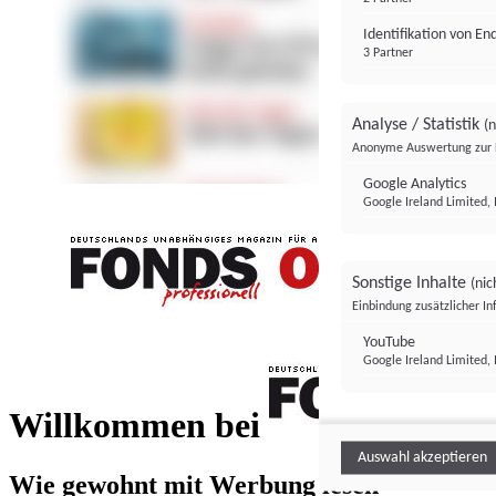
Identifikation von E
3 Partner
Analyse / Statistik
(n
Anonyme Auswertung zur 
Google Analytics
Google Ireland Limited, 
Sonstige Inhalte
(nic
Einbindung zusätzlicher I
FONDS professionell
YouTube
Google Ireland Limited, 
FONDS profess
Willkommen bei
Auswahl akzeptieren
Wie gewohnt mit Werbung lesen