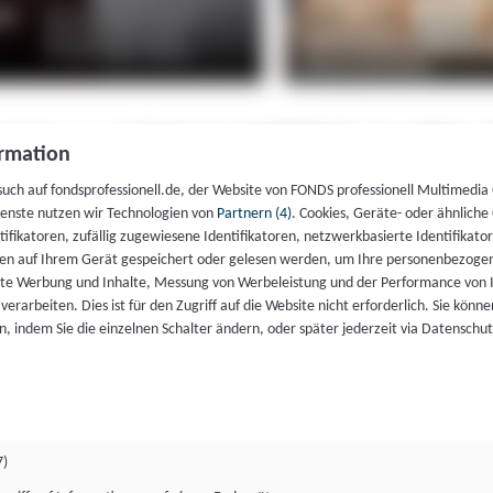
rmation
such auf fondsprofessionell.de, der Website von FONDS professionell Multimedia
ienste nutzen wir Technologien von
Partnern (4)
. Cookies, Geräte- oder ähnliche
entifikatoren, zufällig zugewiesene Identifikatoren, netzwerkbasierte Identifik
en auf Ihrem Gerät gespeichert oder gelesen werden, um Ihre personenbezogen
rte Werbung und Inhalte, Messung von Werbeleistung und der Performance von 
erarbeiten. Dies ist für den Zugriff auf die Website nicht erforderlich. Sie können
, indem Sie die einzelnen Schalter ändern, oder später jederzeit via Datenschu
7)