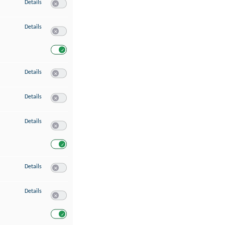
zu Speichern von oder Zugriff auf Informationen auf einem Endgerät
Details
Switch zum Einwilligen bzw. Ablehnen des Dienstes Speichern 
zu Verwendung reduzierter Daten zur Auswahl von Werbeanzeigen
Details
Switch zum Einwilligen bzw. Ablehnen des Dienstes Verwend
Switch zum Einwilligen bzw. Ablehnen des Dienstes Verwendu
zu Erstellung von Profilen für personalisierte Werbung
Details
Switch zum Einwilligen bzw. Ablehnen des Dienstes Erstellung 
zu Verwendung von Profilen zur Auswahl personalisierter Werbung
Details
Switch zum Einwilligen bzw. Ablehnen des Dienstes Verwendun
zu Messung der Werbeleistung
Details
Switch zum Einwilligen bzw. Ablehnen des Dienstes Messung 
Switch zum Einwilligen bzw. Ablehnen des Dienstes Messung d
zu Messung der Performance von Inhalten
Details
Switch zum Einwilligen bzw. Ablehnen des Dienstes Messung 
zu Analyse von Zielgruppen durch Statistiken oder Kombinationen von Dat
Details
Switch zum Einwilligen bzw. Ablehnen des Dienstes Analyse v
Switch zum Einwilligen bzw. Ablehnen des Dienstes Analyse v