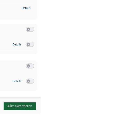
zu Identifikation von Endgeräten anhand automatisch übermittelte
Details
Switch zum Einwilligen bzw. Ablehnen der Kategorie Analyse / 
zu Google Analytics
Details
Switch zum Einwilligen bzw. Ablehnen des Dienstes Google Ana
Switch zum Einwilligen bzw. Ablehnen der Kategorie Sonstige 
zu YouTube
Details
Switch zum Einwilligen bzw. Ablehnen des Dienstes YouTube
Alles akzeptieren