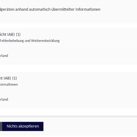
ndgeräten anhand automatisch übermittelter Informationen
icht IAB)
(1)
Fehlerbehebung und Weiterentwicklung
Irland
Impressum
Datenschutzerklärung
Datenschutzeinstellungen
ht IAB)
(1)
nformationen
Irland
ionell
Nichts akzeptieren