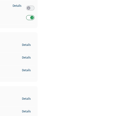
zu Entwicklung und Verbesserung der Angebote
Details
Switch zum Einwilligen bzw. Ablehnen des Dienstes Entwickl
Switch zum Einwilligen bzw. Ablehnen des Dienstes Entwicklu
zu Gewährleistung der Sicherheit, Verhinderung und Aufdeckung v
Details
zu Bereitstellung und Anzeige von Werbung und Inhalten
Details
zu Ihre Entscheidungen zum Datenschutz speichern und übermittel
Details
zu Abgleichung und Kombination von Daten aus unterschiedlichen 
Details
zu Verknüpfung verschiedener Endgeräte
Details