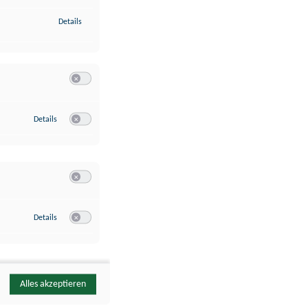
zu Identifikation von Endgeräten anhand automatisch übermittelte
Details
Switch zum Einwilligen bzw. Ablehnen der Kategorie Analyse / 
zu Google Analytics
Details
Switch zum Einwilligen bzw. Ablehnen des Dienstes Google Ana
Switch zum Einwilligen bzw. Ablehnen der Kategorie Sonstige 
zu YouTube
Details
Switch zum Einwilligen bzw. Ablehnen des Dienstes YouTube
Alles akzeptieren