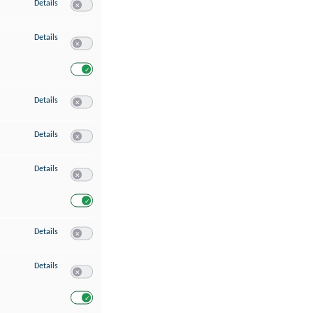
zu Speichern von oder Zugriff auf Informationen auf einem Endgerät
Details
Switch zum Einwilligen bzw. Ablehnen des Dienstes Speichern 
zu Verwendung reduzierter Daten zur Auswahl von Werbeanzeigen
Details
Switch zum Einwilligen bzw. Ablehnen des Dienstes Verwend
Switch zum Einwilligen bzw. Ablehnen des Dienstes Verwendu
zu Erstellung von Profilen für personalisierte Werbung
Details
Switch zum Einwilligen bzw. Ablehnen des Dienstes Erstellung 
zu Verwendung von Profilen zur Auswahl personalisierter Werbung
Details
Switch zum Einwilligen bzw. Ablehnen des Dienstes Verwendun
zu Messung der Werbeleistung
Details
Switch zum Einwilligen bzw. Ablehnen des Dienstes Messung 
Switch zum Einwilligen bzw. Ablehnen des Dienstes Messung d
zu Messung der Performance von Inhalten
Details
Switch zum Einwilligen bzw. Ablehnen des Dienstes Messung 
zu Analyse von Zielgruppen durch Statistiken oder Kombinationen von Dat
Details
Switch zum Einwilligen bzw. Ablehnen des Dienstes Analyse v
Switch zum Einwilligen bzw. Ablehnen des Dienstes Analyse v