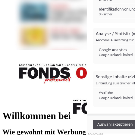
Identifikation von E
3 Partner
Analyse / Statistik
(n
Anonyme Auswertung zur 
Google Analytics
Google Ireland Limited, 
Sonstige Inhalte
(nic
Einbindung zusätzlicher I
FONDS professionell
YouTube
Google Ireland Limited, 
FONDS profess
Willkommen bei
Auswahl akzeptieren
Wie gewohnt mit Werbung lesen