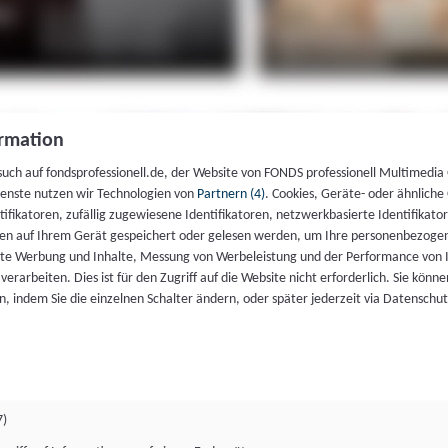
rmation
such auf fondsprofessionell.de, der Website von FONDS professionell Multimedia
ienste nutzen wir Technologien von
Partnern (4)
. Cookies, Geräte- oder ähnliche
entifikatoren, zufällig zugewiesene Identifikatoren, netzwerkbasierte Identifik
en auf Ihrem Gerät gespeichert oder gelesen werden, um Ihre personenbezogen
rte Werbung und Inhalte, Messung von Werbeleistung und der Performance von 
erarbeiten. Dies ist für den Zugriff auf die Website nicht erforderlich. Sie können
, indem Sie die einzelnen Schalter ändern, oder später jederzeit via Datenschu
7)