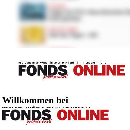
FONDS professionell
FONDS professi
Willkommen bei