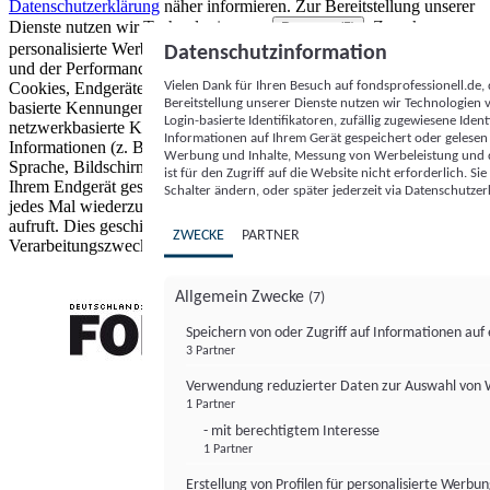
Datenschutzerklärung
näher informieren.
Zur Bereitstellung unserer
Dienste nutzen wir Technologien von
. Zwecke:
Partnern (5)
personalisierte Werbung und Inhalte, Messung von Werbeleistung
Datenschutzinformation
und der Performance von Inhalten sowie Zielgruppenforschung.
Vielen Dank für Ihren Besuch auf fondsprofessionell.de
Cookies, Endgeräte- oder ähnliche Online-Kennungen (z. B. login-
Bereitstellung unserer Dienste nutzen wir Technologien
basierte Kennungen, zufällig generierte Kennungen,
Login-basierte Identifikatoren, zufällig zugewiesene Id
netzwerkbasierte Kennungen) können zusammen mit anderen
Informationen auf Ihrem Gerät gespeichert oder gelese
Informationen (z. B. Browsertyp und Browserinformationen,
Werbung und Inhalte, Messung von Werbeleistung und d
Sprache, Bildschirmgröße, unterstützte Technologien usw.) auf
ist für den Zugriff auf die Website nicht erforderlich. S
Ihrem Endgerät gespeichert oder von dort ausgelesen werden, um es
Schalter ändern, oder später jederzeit via Datenschutzer
jedes Mal wiederzuerkennen, wenn es eine App oder einer Webseite
aufruft. Dies geschieht für einen oder mehrere der hier aufgeführten
ZWECKE
PARTNER
Verarbeitungszwecke.
Allgemein Zwecke
(7)
Speichern von oder Zugriff auf Informationen au
3 Partner
FONDS professionell
Verwendung reduzierter Daten zur Auswahl von
1 Partner
- mit berechtigtem Interesse
1 Partner
Erstellung von Profilen für personalisierte Werbu