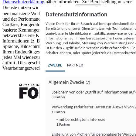
Datenschutzerklärung
näher informieren.
Zur Bereitstellung unserer
Dienste nutzen wir Technologien von
. Zwecke:
Partnern (5)
personalisierte Werbung und Inhalte, Messung von Werbeleistung
Datenschutzinformation
und der Performance von Inhalten sowie Zielgruppenforschung.
Vielen Dank für Ihren Besuch auf fondsprofessionell.de
Cookies, Endgeräte- oder ähnliche Online-Kennungen (z. B. login-
Bereitstellung unserer Dienste nutzen wir Technologien
basierte Kennungen, zufällig generierte Kennungen,
Login-basierte Identifikatoren, zufällig zugewiesene Id
netzwerkbasierte Kennungen) können zusammen mit anderen
Informationen auf Ihrem Gerät gespeichert oder gelese
Informationen (z. B. Browsertyp und Browserinformationen,
Werbung und Inhalte, Messung von Werbeleistung und d
Sprache, Bildschirmgröße, unterstützte Technologien usw.) auf
ist für den Zugriff auf die Website nicht erforderlich. S
Ihrem Endgerät gespeichert oder von dort ausgelesen werden, um es
Schalter ändern, oder später jederzeit via Datenschutzer
jedes Mal wiederzuerkennen, wenn es eine App oder einer Webseite
aufruft. Dies geschieht für einen oder mehrere der hier aufgeführten
ZWECKE
PARTNER
Verarbeitungszwecke.
Allgemein Zwecke
(7)
Speichern von oder Zugriff auf Informationen au
3 Partner
FONDS professionell
Verwendung reduzierter Daten zur Auswahl von
1 Partner
- mit berechtigtem Interesse
1 Partner
Erstellung von Profilen für personalisierte Werbu