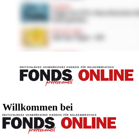
FONDS professionell
FONDS professi
Willkommen bei