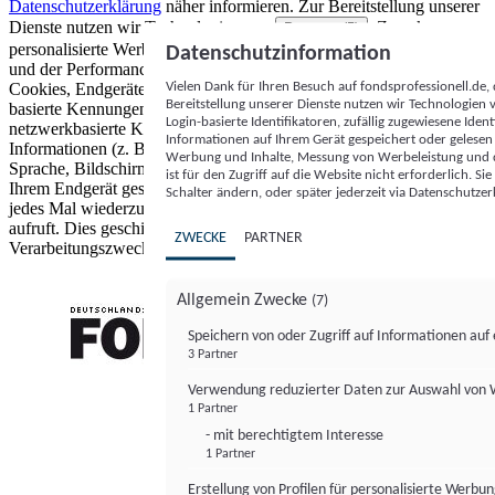
Datenschutzerklärung
näher informieren.
Zur Bereitstellung unserer
Dienste nutzen wir Technologien von
. Zwecke:
Partnern (5)
personalisierte Werbung und Inhalte, Messung von Werbeleistung
Datenschutzinformation
und der Performance von Inhalten sowie Zielgruppenforschung.
Vielen Dank für Ihren Besuch auf fondsprofessionell.de
Cookies, Endgeräte- oder ähnliche Online-Kennungen (z. B. login-
Bereitstellung unserer Dienste nutzen wir Technologien
basierte Kennungen, zufällig generierte Kennungen,
Login-basierte Identifikatoren, zufällig zugewiesene Id
netzwerkbasierte Kennungen) können zusammen mit anderen
Informationen auf Ihrem Gerät gespeichert oder gelese
Informationen (z. B. Browsertyp und Browserinformationen,
Werbung und Inhalte, Messung von Werbeleistung und d
Sprache, Bildschirmgröße, unterstützte Technologien usw.) auf
ist für den Zugriff auf die Website nicht erforderlich. S
Ihrem Endgerät gespeichert oder von dort ausgelesen werden, um es
Schalter ändern, oder später jederzeit via Datenschutzer
jedes Mal wiederzuerkennen, wenn es eine App oder einer Webseite
aufruft. Dies geschieht für einen oder mehrere der hier aufgeführten
ZWECKE
PARTNER
Verarbeitungszwecke.
Allgemein Zwecke
(7)
Speichern von oder Zugriff auf Informationen au
3 Partner
FONDS professionell
Verwendung reduzierter Daten zur Auswahl von
1 Partner
- mit berechtigtem Interesse
1 Partner
Erstellung von Profilen für personalisierte Werbu