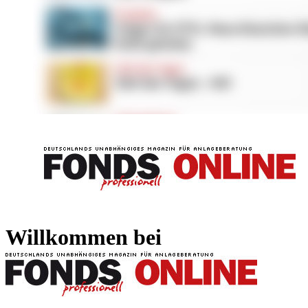
FONDS professionell
FONDS professi
Willkommen bei