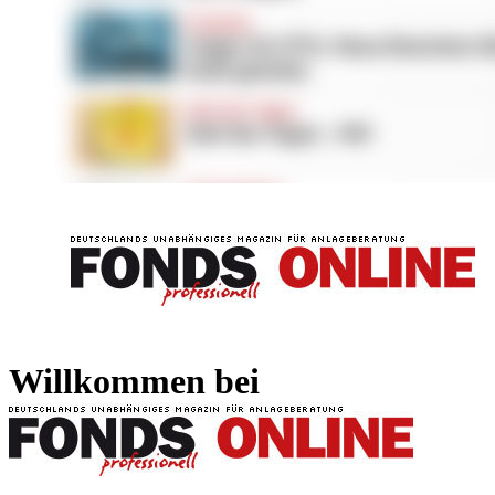
FONDS professionell
FONDS professi
Willkommen bei