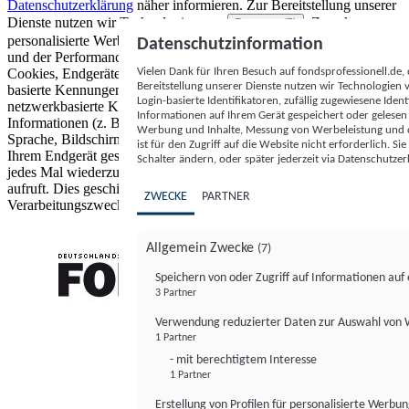
Datenschutzerklärung
näher informieren.
Zur Bereitstellung unserer
Dienste nutzen wir Technologien von
. Zwecke:
Partnern (5)
personalisierte Werbung und Inhalte, Messung von Werbeleistung
Datenschutzinformation
und der Performance von Inhalten sowie Zielgruppenforschung.
Vielen Dank für Ihren Besuch auf fondsprofessionell.de
Cookies, Endgeräte- oder ähnliche Online-Kennungen (z. B. login-
Bereitstellung unserer Dienste nutzen wir Technologien
basierte Kennungen, zufällig generierte Kennungen,
Login-basierte Identifikatoren, zufällig zugewiesene Id
netzwerkbasierte Kennungen) können zusammen mit anderen
Informationen auf Ihrem Gerät gespeichert oder gelese
Informationen (z. B. Browsertyp und Browserinformationen,
Werbung und Inhalte, Messung von Werbeleistung und d
Sprache, Bildschirmgröße, unterstützte Technologien usw.) auf
ist für den Zugriff auf die Website nicht erforderlich. S
Ihrem Endgerät gespeichert oder von dort ausgelesen werden, um es
Schalter ändern, oder später jederzeit via Datenschutzer
jedes Mal wiederzuerkennen, wenn es eine App oder einer Webseite
aufruft. Dies geschieht für einen oder mehrere der hier aufgeführten
ZWECKE
PARTNER
Verarbeitungszwecke.
Allgemein Zwecke
(7)
Speichern von oder Zugriff auf Informationen au
3 Partner
FONDS professionell
Verwendung reduzierter Daten zur Auswahl von
1 Partner
- mit berechtigtem Interesse
1 Partner
Erstellung von Profilen für personalisierte Werbu