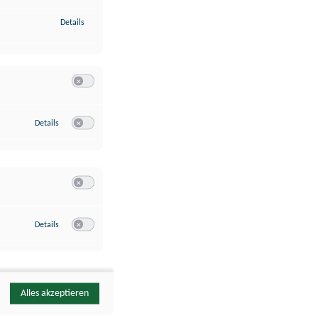
zu Identifikation von Endgeräten anhand automatisch übermittelte
Details
Switch zum Einwilligen bzw. Ablehnen der Kategorie Analyse / 
zu Google Analytics
Details
Switch zum Einwilligen bzw. Ablehnen des Dienstes Google Ana
Switch zum Einwilligen bzw. Ablehnen der Kategorie Sonstige 
zu YouTube
Details
Switch zum Einwilligen bzw. Ablehnen des Dienstes YouTube
Alles akzeptieren