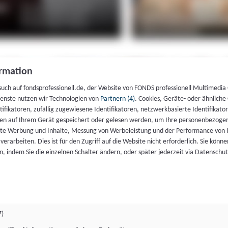
rmation
such auf fondsprofessionell.de, der Website von FONDS professionell Multimedia
ienste nutzen wir Technologien von
Partnern (4)
. Cookies, Geräte- oder ähnliche
entifikatoren, zufällig zugewiesene Identifikatoren, netzwerkbasierte Identifik
en auf Ihrem Gerät gespeichert oder gelesen werden, um Ihre personenbezogen
rte Werbung und Inhalte, Messung von Werbeleistung und der Performance von 
erarbeiten. Dies ist für den Zugriff auf die Website nicht erforderlich. Sie können
, indem Sie die einzelnen Schalter ändern, oder später jederzeit via Datenschu
7)