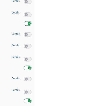
zu Speichern von oder Zugriff auf Informationen auf einem Endgerät
Details
Switch zum Einwilligen bzw. Ablehnen des Dienstes Speichern 
zu Verwendung reduzierter Daten zur Auswahl von Werbeanzeigen
Details
Switch zum Einwilligen bzw. Ablehnen des Dienstes Verwend
Switch zum Einwilligen bzw. Ablehnen des Dienstes Verwendu
zu Erstellung von Profilen für personalisierte Werbung
Details
Switch zum Einwilligen bzw. Ablehnen des Dienstes Erstellung 
zu Verwendung von Profilen zur Auswahl personalisierter Werbung
Details
Switch zum Einwilligen bzw. Ablehnen des Dienstes Verwendun
zu Messung der Werbeleistung
Details
Switch zum Einwilligen bzw. Ablehnen des Dienstes Messung 
Switch zum Einwilligen bzw. Ablehnen des Dienstes Messung d
zu Messung der Performance von Inhalten
Details
Switch zum Einwilligen bzw. Ablehnen des Dienstes Messung 
zu Analyse von Zielgruppen durch Statistiken oder Kombinationen von Dat
Details
Switch zum Einwilligen bzw. Ablehnen des Dienstes Analyse v
Switch zum Einwilligen bzw. Ablehnen des Dienstes Analyse v