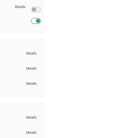
zu Entwicklung und Verbesserung der Angebote
Details
Switch zum Einwilligen bzw. Ablehnen des Dienstes Entwickl
Switch zum Einwilligen bzw. Ablehnen des Dienstes Entwicklu
zu Gewährleistung der Sicherheit, Verhinderung und Aufdeckung v
Details
zu Bereitstellung und Anzeige von Werbung und Inhalten
Details
zu Ihre Entscheidungen zum Datenschutz speichern und übermittel
Details
zu Abgleichung und Kombination von Daten aus unterschiedlichen 
Details
zu Verknüpfung verschiedener Endgeräte
Details