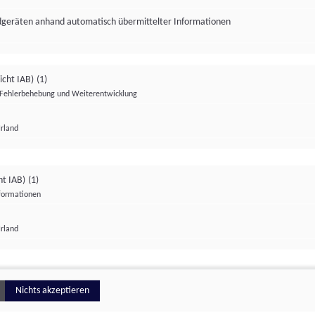
ndgeräten anhand automatisch übermittelter Informationen
icht IAB)
(1)
Fehlerbehebung und Weiterentwicklung
Irland
Impressum
Datenschutzerklärung
Datenschutzeinstellungen
ht IAB)
(1)
nformationen
Irland
ionell
Nichts akzeptieren