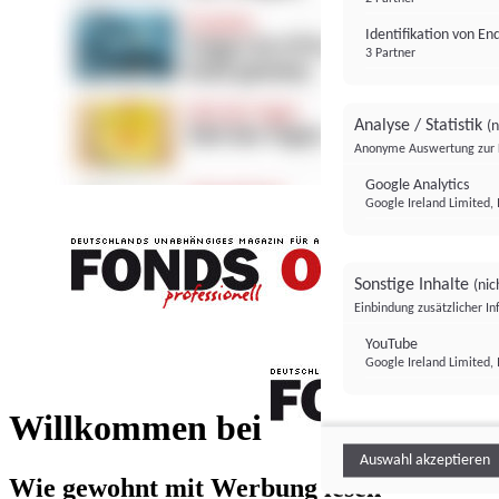
Identifikation von E
3 Partner
Analyse / Statistik
(n
Anonyme Auswertung zur 
Google Analytics
Google Ireland Limited, 
Sonstige Inhalte
(nic
Einbindung zusätzlicher I
FONDS professionell
YouTube
Google Ireland Limited, 
FONDS profess
Willkommen bei
Auswahl akzeptieren
Wie gewohnt mit Werbung lesen