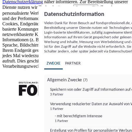
Datenschutzerklärung
näher informieren.
Zur Bereitstellung unserer
Dienste nutzen wir Technologien von
. Zwecke:
Partnern (5)
personalisierte Werbung und Inhalte, Messung von Werbeleistung
Datenschutzinformation
und der Performance von Inhalten sowie Zielgruppenforschung.
Vielen Dank für Ihren Besuch auf fondsprofessionell.de
Cookies, Endgeräte- oder ähnliche Online-Kennungen (z. B. login-
Bereitstellung unserer Dienste nutzen wir Technologien
basierte Kennungen, zufällig generierte Kennungen,
Login-basierte Identifikatoren, zufällig zugewiesene Id
netzwerkbasierte Kennungen) können zusammen mit anderen
Informationen auf Ihrem Gerät gespeichert oder gelese
Informationen (z. B. Browsertyp und Browserinformationen,
Werbung und Inhalte, Messung von Werbeleistung und d
Sprache, Bildschirmgröße, unterstützte Technologien usw.) auf
ist für den Zugriff auf die Website nicht erforderlich. S
Ihrem Endgerät gespeichert oder von dort ausgelesen werden, um es
Schalter ändern, oder später jederzeit via Datenschutzer
jedes Mal wiederzuerkennen, wenn es eine App oder einer Webseite
aufruft. Dies geschieht für einen oder mehrere der hier aufgeführten
ZWECKE
PARTNER
Verarbeitungszwecke.
Allgemein Zwecke
(7)
Speichern von oder Zugriff auf Informationen au
3 Partner
FONDS professionell
Verwendung reduzierter Daten zur Auswahl von
1 Partner
- mit berechtigtem Interesse
1 Partner
Erstellung von Profilen für personalisierte Werbu