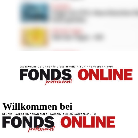
FONDS professionell
FONDS professi
Willkommen bei