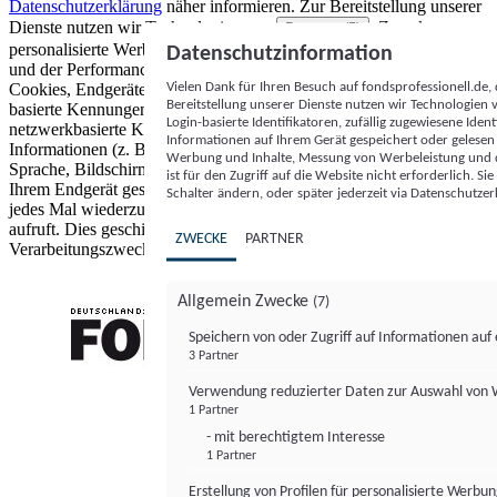
Datenschutzerklärung
näher informieren.
Zur Bereitstellung unserer
Dienste nutzen wir Technologien von
. Zwecke:
Partnern (5)
personalisierte Werbung und Inhalte, Messung von Werbeleistung
Datenschutzinformation
und der Performance von Inhalten sowie Zielgruppenforschung.
Vielen Dank für Ihren Besuch auf fondsprofessionell.de
Cookies, Endgeräte- oder ähnliche Online-Kennungen (z. B. login-
Bereitstellung unserer Dienste nutzen wir Technologien
basierte Kennungen, zufällig generierte Kennungen,
Login-basierte Identifikatoren, zufällig zugewiesene Id
netzwerkbasierte Kennungen) können zusammen mit anderen
Informationen auf Ihrem Gerät gespeichert oder gelese
Informationen (z. B. Browsertyp und Browserinformationen,
Werbung und Inhalte, Messung von Werbeleistung und d
Sprache, Bildschirmgröße, unterstützte Technologien usw.) auf
ist für den Zugriff auf die Website nicht erforderlich. S
Ihrem Endgerät gespeichert oder von dort ausgelesen werden, um es
Schalter ändern, oder später jederzeit via Datenschutzer
jedes Mal wiederzuerkennen, wenn es eine App oder einer Webseite
aufruft. Dies geschieht für einen oder mehrere der hier aufgeführten
ZWECKE
PARTNER
Verarbeitungszwecke.
Allgemein Zwecke
(7)
Speichern von oder Zugriff auf Informationen au
3 Partner
FONDS professionell
Verwendung reduzierter Daten zur Auswahl von
1 Partner
- mit berechtigtem Interesse
1 Partner
Erstellung von Profilen für personalisierte Werbu