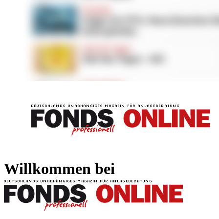
FONDS professionell
FONDS professi
Willkommen bei