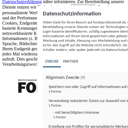
Datenschutzerklärung
näher informieren.
Zur Bereitstellung unserer
Dienste nutzen wir Technologien von
. Zwecke:
Partnern (5)
personalisierte Werbung und Inhalte, Messung von Werbeleistung
Datenschutzinformation
und der Performance von Inhalten sowie Zielgruppenforschung.
Vielen Dank für Ihren Besuch auf fondsprofessionell.de
Cookies, Endgeräte- oder ähnliche Online-Kennungen (z. B. login-
Bereitstellung unserer Dienste nutzen wir Technologien
basierte Kennungen, zufällig generierte Kennungen,
Login-basierte Identifikatoren, zufällig zugewiesene Id
netzwerkbasierte Kennungen) können zusammen mit anderen
Informationen auf Ihrem Gerät gespeichert oder gelese
Informationen (z. B. Browsertyp und Browserinformationen,
Werbung und Inhalte, Messung von Werbeleistung und d
Sprache, Bildschirmgröße, unterstützte Technologien usw.) auf
ist für den Zugriff auf die Website nicht erforderlich. S
Ihrem Endgerät gespeichert oder von dort ausgelesen werden, um es
Schalter ändern, oder später jederzeit via Datenschutzer
jedes Mal wiederzuerkennen, wenn es eine App oder einer Webseite
aufruft. Dies geschieht für einen oder mehrere der hier aufgeführten
ZWECKE
PARTNER
Verarbeitungszwecke.
Allgemein Zwecke
(7)
Speichern von oder Zugriff auf Informationen au
3 Partner
FONDS professionell
Verwendung reduzierter Daten zur Auswahl von
1 Partner
- mit berechtigtem Interesse
1 Partner
Erstellung von Profilen für personalisierte Werbu