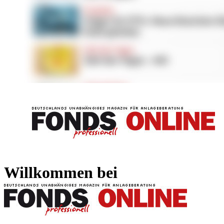
FONDS professionell
FONDS professi
Willkommen bei