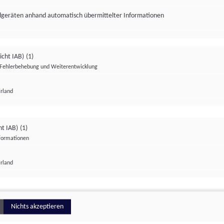
ndgeräten anhand automatisch übermittelter Informationen
icht IAB)
(1)
Fehlerbehebung und Weiterentwicklung
Irland
Impressum
Datenschutzerklärung
Datenschutzeinstellungen
ht IAB)
(1)
nformationen
Irland
ionell
Nichts akzeptieren