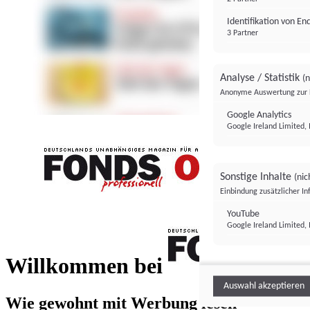
Identifikation von E
3 Partner
Analyse / Statistik
(n
Anonyme Auswertung zur 
Google Analytics
Google Ireland Limited, 
Sonstige Inhalte
(nic
Einbindung zusätzlicher I
FONDS professionell
YouTube
Google Ireland Limited, 
FONDS profess
Willkommen bei
Auswahl akzeptieren
Wie gewohnt mit Werbung lesen