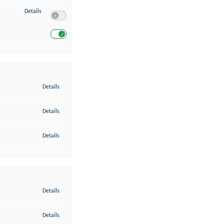
zu Entwicklung und Verbesserung der Angebote
Details
Switch zum Einwilligen bzw. Ablehnen des Dienstes Entwickl
Switch zum Einwilligen bzw. Ablehnen des Dienstes Entwicklu
zu Gewährleistung der Sicherheit, Verhinderung und Aufdeckung v
Details
zu Bereitstellung und Anzeige von Werbung und Inhalten
Details
zu Ihre Entscheidungen zum Datenschutz speichern und übermittel
Details
zu Abgleichung und Kombination von Daten aus unterschiedlichen 
Details
zu Verknüpfung verschiedener Endgeräte
Details