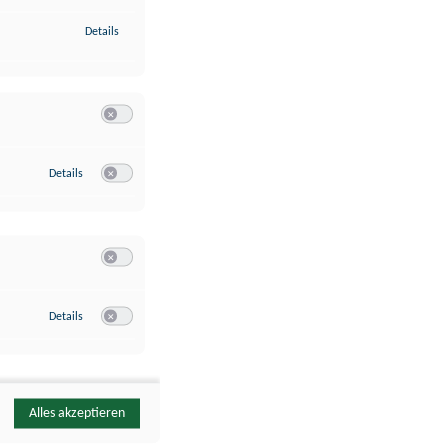
zu Identifikation von Endgeräten anhand automatisch übermittelte
Details
Switch zum Einwilligen bzw. Ablehnen der Kategorie Analyse / 
zu Google Analytics
Details
Switch zum Einwilligen bzw. Ablehnen des Dienstes Google Ana
Switch zum Einwilligen bzw. Ablehnen der Kategorie Sonstige 
zu YouTube
Details
Switch zum Einwilligen bzw. Ablehnen des Dienstes YouTube
Alles akzeptieren