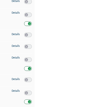
zu Speichern von oder Zugriff auf Informationen auf einem Endgerät
Details
Switch zum Einwilligen bzw. Ablehnen des Dienstes Speichern 
zu Verwendung reduzierter Daten zur Auswahl von Werbeanzeigen
Details
Switch zum Einwilligen bzw. Ablehnen des Dienstes Verwend
Switch zum Einwilligen bzw. Ablehnen des Dienstes Verwendu
zu Erstellung von Profilen für personalisierte Werbung
Details
Switch zum Einwilligen bzw. Ablehnen des Dienstes Erstellung 
zu Verwendung von Profilen zur Auswahl personalisierter Werbung
Details
Switch zum Einwilligen bzw. Ablehnen des Dienstes Verwendun
zu Messung der Werbeleistung
Details
Switch zum Einwilligen bzw. Ablehnen des Dienstes Messung 
Switch zum Einwilligen bzw. Ablehnen des Dienstes Messung d
zu Messung der Performance von Inhalten
Details
Switch zum Einwilligen bzw. Ablehnen des Dienstes Messung 
zu Analyse von Zielgruppen durch Statistiken oder Kombinationen von Dat
Details
Switch zum Einwilligen bzw. Ablehnen des Dienstes Analyse v
Switch zum Einwilligen bzw. Ablehnen des Dienstes Analyse v