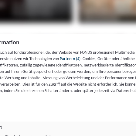
rmation
such auf fondsprofessionell.de, der Website von FONDS professionell Multimedia
ienste nutzen wir Technologien von
Partnern (4)
. Cookies, Geräte- oder ähnliche
entifikatoren, zufällig zugewiesene Identifikatoren, netzwerkbasierte Identifik
en auf Ihrem Gerät gespeichert oder gelesen werden, um Ihre personenbezogen
rte Werbung und Inhalte, Messung von Werbeleistung und der Performance von 
erarbeiten. Dies ist für den Zugriff auf die Website nicht erforderlich. Sie können
, indem Sie die einzelnen Schalter ändern, oder später jederzeit via Datenschu
7)