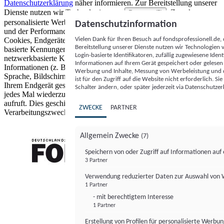
Datenschutzerklärung
näher informieren.
Zur Bereitstellung unserer
Dienste nutzen wir Technologien von
. Zwecke:
Partnern (5)
personalisierte Werbung und Inhalte, Messung von Werbeleistung
Datenschutzinformation
und der Performance von Inhalten sowie Zielgruppenforschung.
Vielen Dank für Ihren Besuch auf fondsprofessionell.de
Cookies, Endgeräte- oder ähnliche Online-Kennungen (z. B. login-
Bereitstellung unserer Dienste nutzen wir Technologien
basierte Kennungen, zufällig generierte Kennungen,
Login-basierte Identifikatoren, zufällig zugewiesene Id
netzwerkbasierte Kennungen) können zusammen mit anderen
Informationen auf Ihrem Gerät gespeichert oder gelese
Informationen (z. B. Browsertyp und Browserinformationen,
Werbung und Inhalte, Messung von Werbeleistung und d
Sprache, Bildschirmgröße, unterstützte Technologien usw.) auf
ist für den Zugriff auf die Website nicht erforderlich. S
Ihrem Endgerät gespeichert oder von dort ausgelesen werden, um es
Schalter ändern, oder später jederzeit via Datenschutzer
jedes Mal wiederzuerkennen, wenn es eine App oder einer Webseite
aufruft. Dies geschieht für einen oder mehrere der hier aufgeführten
ZWECKE
PARTNER
Verarbeitungszwecke.
Allgemein Zwecke
(7)
Speichern von oder Zugriff auf Informationen au
3 Partner
FONDS professionell
Verwendung reduzierter Daten zur Auswahl von
1 Partner
- mit berechtigtem Interesse
1 Partner
Erstellung von Profilen für personalisierte Werbu