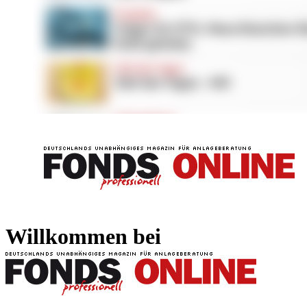
FONDS professionell
FONDS professi
Willkommen bei