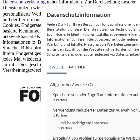
Datenschutzerklärung
näher informieren.
Zur Bereitstellung unserer
Dienste nutzen wir Technologien von
. Zwecke:
Partnern (5)
personalisierte Werbung und Inhalte, Messung von Werbeleistung
Datenschutzinformation
und der Performance von Inhalten sowie Zielgruppenforschung.
Vielen Dank für Ihren Besuch auf fondsprofessionell.de
Cookies, Endgeräte- oder ähnliche Online-Kennungen (z. B. login-
Bereitstellung unserer Dienste nutzen wir Technologien
basierte Kennungen, zufällig generierte Kennungen,
Login-basierte Identifikatoren, zufällig zugewiesene Id
netzwerkbasierte Kennungen) können zusammen mit anderen
Informationen auf Ihrem Gerät gespeichert oder gelese
Informationen (z. B. Browsertyp und Browserinformationen,
Werbung und Inhalte, Messung von Werbeleistung und d
Sprache, Bildschirmgröße, unterstützte Technologien usw.) auf
ist für den Zugriff auf die Website nicht erforderlich. S
Ihrem Endgerät gespeichert oder von dort ausgelesen werden, um es
Schalter ändern, oder später jederzeit via Datenschutzer
jedes Mal wiederzuerkennen, wenn es eine App oder einer Webseite
aufruft. Dies geschieht für einen oder mehrere der hier aufgeführten
ZWECKE
PARTNER
Verarbeitungszwecke.
Allgemein Zwecke
(7)
Speichern von oder Zugriff auf Informationen au
3 Partner
FONDS professionell
Verwendung reduzierter Daten zur Auswahl von
1 Partner
- mit berechtigtem Interesse
1 Partner
Erstellung von Profilen für personalisierte Werbu