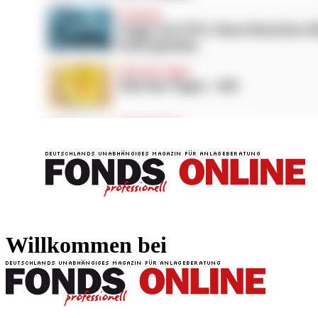
FONDS professionell
FONDS professi
Willkommen bei