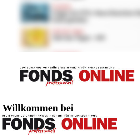
FONDS professionell
FONDS professi
Willkommen bei