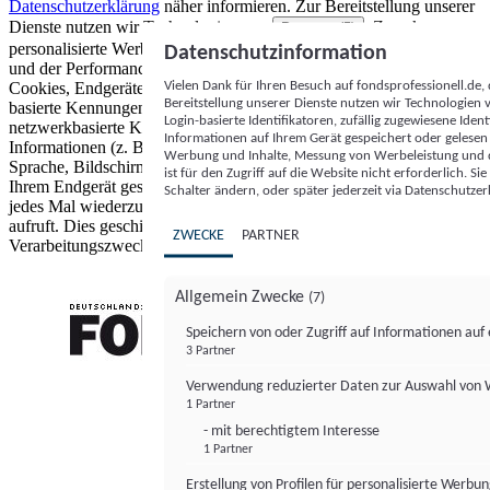
Datenschutzerklärung
näher informieren.
Zur Bereitstellung unserer
Dienste nutzen wir Technologien von
. Zwecke:
Partnern (5)
personalisierte Werbung und Inhalte, Messung von Werbeleistung
Datenschutzinformation
und der Performance von Inhalten sowie Zielgruppenforschung.
Vielen Dank für Ihren Besuch auf fondsprofessionell.de
Cookies, Endgeräte- oder ähnliche Online-Kennungen (z. B. login-
Bereitstellung unserer Dienste nutzen wir Technologien
basierte Kennungen, zufällig generierte Kennungen,
Login-basierte Identifikatoren, zufällig zugewiesene Id
netzwerkbasierte Kennungen) können zusammen mit anderen
Informationen auf Ihrem Gerät gespeichert oder gelese
Informationen (z. B. Browsertyp und Browserinformationen,
Werbung und Inhalte, Messung von Werbeleistung und d
Sprache, Bildschirmgröße, unterstützte Technologien usw.) auf
ist für den Zugriff auf die Website nicht erforderlich. S
Ihrem Endgerät gespeichert oder von dort ausgelesen werden, um es
Schalter ändern, oder später jederzeit via Datenschutzer
jedes Mal wiederzuerkennen, wenn es eine App oder einer Webseite
aufruft. Dies geschieht für einen oder mehrere der hier aufgeführten
ZWECKE
PARTNER
Verarbeitungszwecke.
Allgemein Zwecke
(7)
Speichern von oder Zugriff auf Informationen au
3 Partner
FONDS professionell
Verwendung reduzierter Daten zur Auswahl von
1 Partner
- mit berechtigtem Interesse
1 Partner
Erstellung von Profilen für personalisierte Werbu