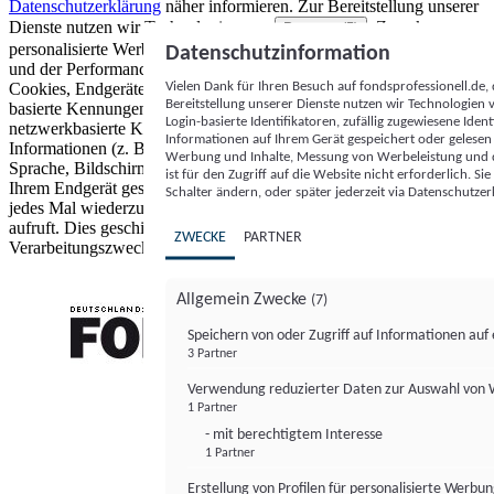
Datenschutzerklärung
näher informieren.
Zur Bereitstellung unserer
Dienste nutzen wir Technologien von
. Zwecke:
Partnern (5)
personalisierte Werbung und Inhalte, Messung von Werbeleistung
Datenschutzinformation
und der Performance von Inhalten sowie Zielgruppenforschung.
Vielen Dank für Ihren Besuch auf fondsprofessionell.de
Cookies, Endgeräte- oder ähnliche Online-Kennungen (z. B. login-
Bereitstellung unserer Dienste nutzen wir Technologien
basierte Kennungen, zufällig generierte Kennungen,
Login-basierte Identifikatoren, zufällig zugewiesene Id
netzwerkbasierte Kennungen) können zusammen mit anderen
Informationen auf Ihrem Gerät gespeichert oder gelese
Informationen (z. B. Browsertyp und Browserinformationen,
Werbung und Inhalte, Messung von Werbeleistung und d
Sprache, Bildschirmgröße, unterstützte Technologien usw.) auf
ist für den Zugriff auf die Website nicht erforderlich. S
Ihrem Endgerät gespeichert oder von dort ausgelesen werden, um es
Schalter ändern, oder später jederzeit via Datenschutzer
jedes Mal wiederzuerkennen, wenn es eine App oder einer Webseite
aufruft. Dies geschieht für einen oder mehrere der hier aufgeführten
ZWECKE
PARTNER
Verarbeitungszwecke.
Allgemein Zwecke
(7)
Speichern von oder Zugriff auf Informationen au
3 Partner
FONDS professionell
Verwendung reduzierter Daten zur Auswahl von
1 Partner
- mit berechtigtem Interesse
1 Partner
Erstellung von Profilen für personalisierte Werbu