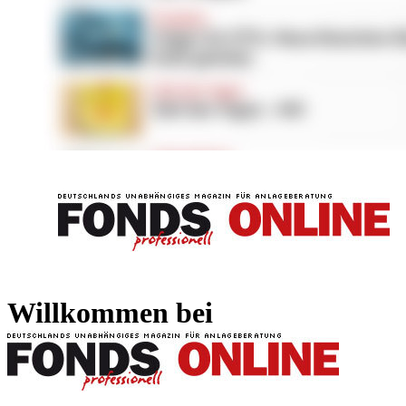
FONDS professionell
FONDS professi
Willkommen bei