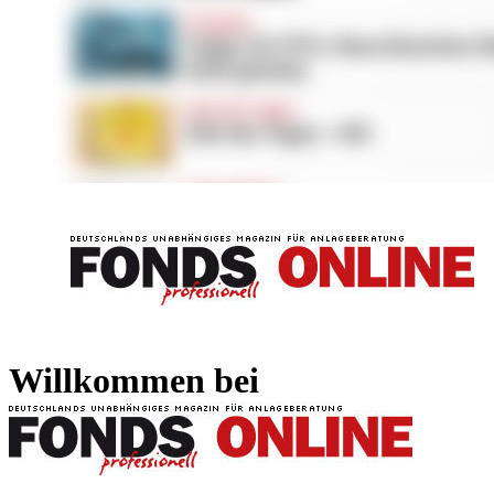
FONDS professionell
FONDS professi
Willkommen bei