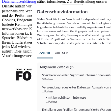
Datenschutzerklärung
näher informieren.
Zur Bereitstellung unserer
Dienste nutzen wir Technologien von
. Zwecke:
Partnern (5)
personalisierte Werbung und Inhalte, Messung von Werbeleistung
Datenschutzinformation
und der Performance von Inhalten sowie Zielgruppenforschung.
Vielen Dank für Ihren Besuch auf fondsprofessionell.de
Cookies, Endgeräte- oder ähnliche Online-Kennungen (z. B. login-
Bereitstellung unserer Dienste nutzen wir Technologien
basierte Kennungen, zufällig generierte Kennungen,
Login-basierte Identifikatoren, zufällig zugewiesene Id
netzwerkbasierte Kennungen) können zusammen mit anderen
Informationen auf Ihrem Gerät gespeichert oder gelese
Informationen (z. B. Browsertyp und Browserinformationen,
Werbung und Inhalte, Messung von Werbeleistung und d
Sprache, Bildschirmgröße, unterstützte Technologien usw.) auf
ist für den Zugriff auf die Website nicht erforderlich. S
Ihrem Endgerät gespeichert oder von dort ausgelesen werden, um es
Schalter ändern, oder später jederzeit via Datenschutzer
jedes Mal wiederzuerkennen, wenn es eine App oder einer Webseite
aufruft. Dies geschieht für einen oder mehrere der hier aufgeführten
ZWECKE
PARTNER
Verarbeitungszwecke.
Allgemein Zwecke
(7)
Speichern von oder Zugriff auf Informationen au
3 Partner
FONDS professionell
Verwendung reduzierter Daten zur Auswahl von
1 Partner
- mit berechtigtem Interesse
1 Partner
Erstellung von Profilen für personalisierte Werbu